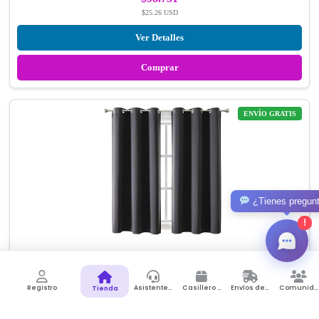
$25.26 USD
Ver Detalles
Comprar
ENVÍO GRATIS
¿Tienes pregun
!
ChrisDowa Cortinas opacas con ojales para dormitorio y sala
de…
ChrisDowa
Registro
Asistente de Compras
Casillero Virtual
Envíos desde Colombia
Comunidad
Tienda
★★★★ ☆
4.5
(150)