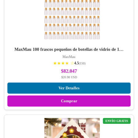
MaxMau 100 frascos pequeños de botellas de vidrio de 1…
MaxMau
★★★★ ☆
4.5
(150)
$82.047
$20.98 USD
Ver Detalles
Comprar
ENVÍO GRATIS