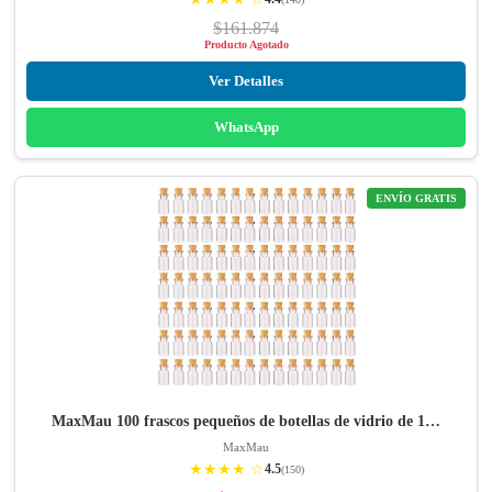
$161.874
Producto Agotado
Ver Detalles
WhatsApp
ENVÍO GRATIS
MaxMau 100 frascos pequeños de botellas de vidrio de 1…
MaxMau
★★★★ ☆
4.5
(150)