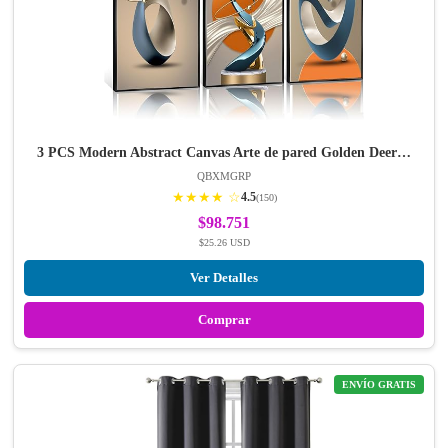
3 PCS Modern Abstract Canvas Arte de pared Golden Deer…
QBXMGRP
★★★★ ☆
4.5
(150)
$98.751
$25.26 USD
Ver Detalles
Comprar
ENVÍO GRATIS