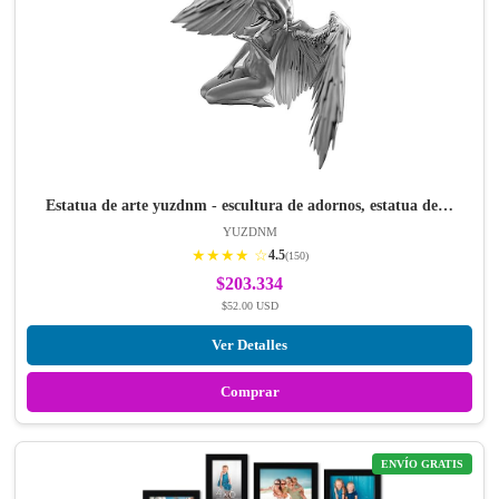
Estatua de arte yuzdnm - escultura de adornos, estatua de…
YUZDNM
★★★★ ☆
4.5
(150)
$203.334
$52.00 USD
Ver Detalles
Comprar
ENVÍO GRATIS