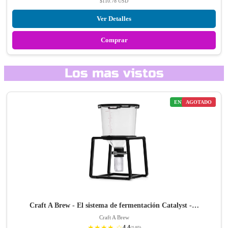
$110.78 USD
Ver Detalles
Comprar
Los mas vistos
ENVÍO GRATIS
AGOTADO
Craft A Brew - El sistema de fermentación Catalyst -…
Craft A Brew
★★★★ ☆
4.4
(140)