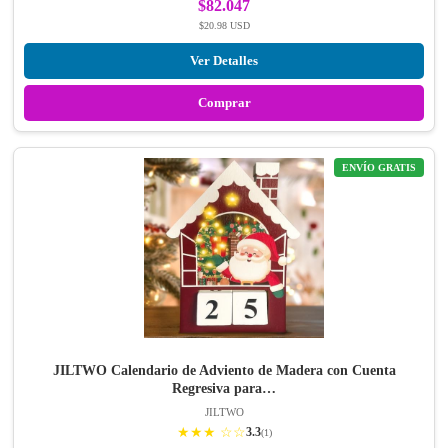
$82.047
$20.98 USD
Ver Detalles
Comprar
ENVÍO GRATIS
JILTWO Calendario de Adviento de Madera con Cuenta
Regresiva para…
JILTWO
★★★ ☆☆
3.3
(1)