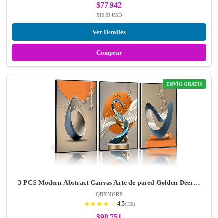
$77.942
$19.93 USD
Ver Detalles
Comprar
ENVÍO GRATIS
3 PCS Modern Abstract Canvas Arte de pared Golden Deer…
QBXMGRP
★★★★ ☆
4.5
(150)
$98.751