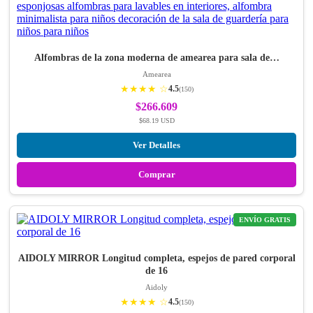
Alfombras de la zona moderna de amearea para sala de…
Amearea
★★★★ ☆
4.5
(150)
$266.609
$68.19 USD
Ver Detalles
Comprar
ENVÍO GRATIS
AIDOLY MIRROR Longitud completa, espejos de pared corporal
de 16
Aidoly
★★★★ ☆
4.5
(150)