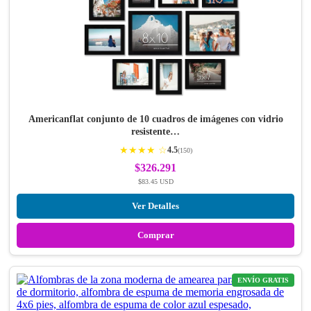
Americanflat conjunto de 10 cuadros de imágenes con vidrio
resistente…
★★★★ ☆
4.5
(150)
$326.291
$83.45 USD
Ver Detalles
Comprar
ENVÍO GRATIS