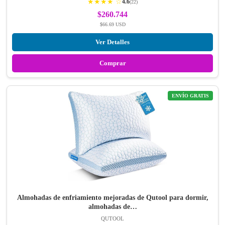
★★★★ ☆
4.6
(22)
$260.744
$66.69 USD
Ver Detalles
Comprar
ENVÍO GRATIS
Almohadas de enfriamiento mejoradas de Qutool para dormir,
almohadas de…
QUTOOL