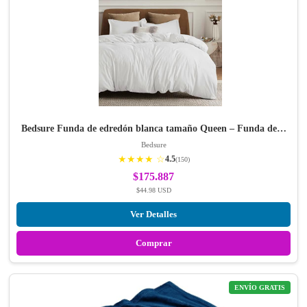
Bedsure Funda de edredón blanca tamaño Queen – Funda de…
Bedsure
★★★★ ☆
4.5
(150)
$175.887
$44.98 USD
Ver Detalles
Comprar
ENVÍO GRATIS