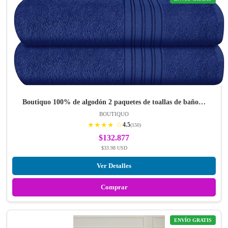
Boutiquo 100% de algodón 2 paquetes de toallas de baño…
BOUTIQUO
★★★★ ☆
4.5
(150)
$132.877
$33.98 USD
Ver Detalles
Comprar
ENVÍO GRATIS