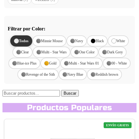
Filtrar por Color:
Todos
Minnie Mouse
Navy
Black
White
Clear
Multi - Star Wars
One Color
Dark Grey
Blue-ice Plus
Gold
Multi - Star Wars 01
00 - White
Revenge of the Sith
Navy Blue
Reddish brown
Buscar
Productos Populares
ENVÍO GRATIS