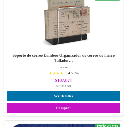
Soporte de correo Bamboo Organizador de correo de hierro
Tallador…
Wican
★★★★ ☆
4.5
(150)
$107.071
$27.38 USD
Ver Detalles
Comprar
ENVÍO GRATIS