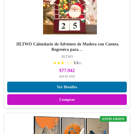
JILTWO Calendario de Adviento de Madera con Cuenta
Regresiva para…
JILTWO
★★★ ☆☆
3.3
(1)
$77.942
$19.93 USD
Ver Detalles
Comprar
ENVÍO GRATIS