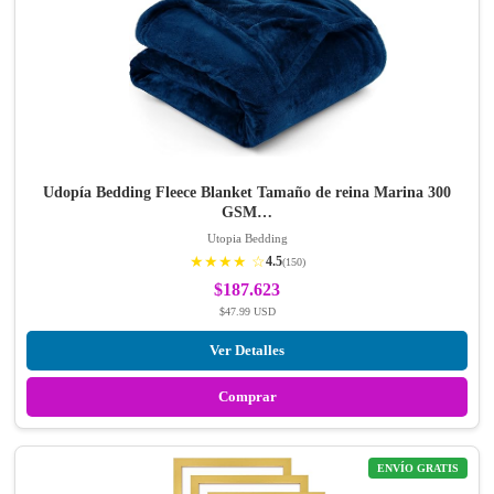
Udopía Bedding Fleece Blanket Tamaño de reina Marina 300
GSM…
Utopia Bedding
★★★★ ☆
4.5
(150)
$187.623
$47.99 USD
Ver Detalles
Comprar
ENVÍO GRATIS