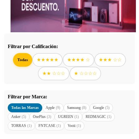
Filtrar por Calificación:
★★★★★
★★★★ ☆
★★★ ☆☆
Todas
★★ ☆☆☆
★ ☆☆☆☆
Filtrar por Marca:
Todas las Marcas
Apple
(9)
Samsung
(8)
Google
(5)
Anker
(5)
OnePlus
(3)
UGREEN
(1)
REDMAGIC
(1)
TORRAS
(1)
FNTCASE
(1)
Vooii
(1)