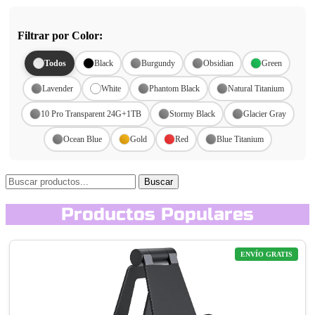
Filtrar por Color:
Todos
Black
Burgundy
Obsidian
Green
Lavender
White
Phantom Black
Natural Titanium
10 Pro Transparent 24G+1TB
Stormy Black
Glacier Gray
Ocean Blue
Gold
Red
Blue Titanium
Buscar
Productos Populares
ENVÍO GRATIS