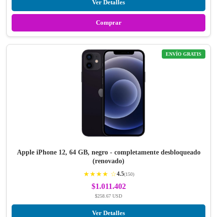
Ver Detalles
Comprar
ENVÍO GRATIS
Apple iPhone 12, 64 GB, negro - completamente desbloqueado
(renovado)
★★★★ ☆
4.5
(150)
$1.011.402
$258.67 USD
Ver Detalles