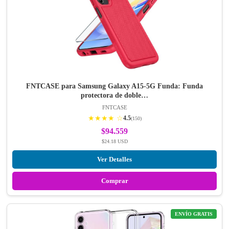
FNTCASE para Samsung Galaxy A15-5G Funda: Funda
protectora de doble…
FNTCASE
★★★★ ☆
4.5
(150)
$94.559
$24.18 USD
Ver Detalles
Comprar
ENVÍO GRATIS