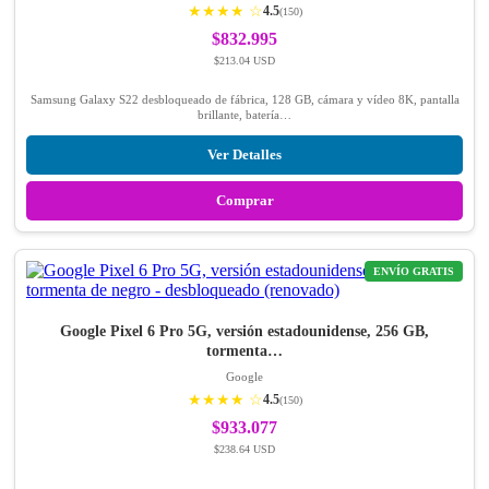
★★★★ ☆
4.5
(150)
$832.995
$213.04 USD
Samsung Galaxy S22 desbloqueado de fábrica, 128 GB, cámara y vídeo 8K, pantalla
brillante, batería…
Ver Detalles
Comprar
ENVÍO GRATIS
Google Pixel 6 Pro 5G, versión estadounidense, 256 GB,
tormenta…
Google
★★★★ ☆
4.5
(150)
$933.077
$238.64 USD