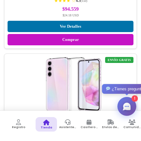
★★★★ ☆
4.5
(150)
$94.559
$24.18 USD
Ver Detalles
Comprar
ENVÍO GRATIS
¿Tienes pregun
!
Spigen Ultra Hybrid diseñado para el estuche Galaxy A35 5G…
Registro
Asistente de Compras
Casillero Virtual
Envíos desde Colombia
Comunidad
Tienda
Spigen
★★★★ ☆
4.5
(150)