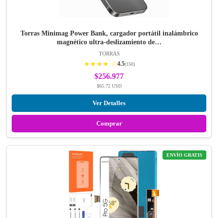
Torras Minimag Power Bank, cargador portátil inalámbrico
magnético ultra-deslizamiento de…
TORRAS
★★★★ ☆
4.5
(150)
$256.977
$65.72 USD
Ver Detalles
Comprar
ENVÍO GRATIS