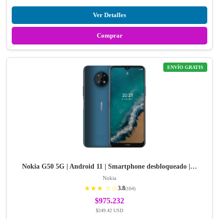
Ver Detalles
Comprar
ENVÍO GRATIS
Nokia G50 5G | Android 11 | Smartphone desbloqueado |…
Nokia
★★★ ☆☆
3.8
(164)
$975.232
$249.42 USD