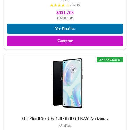
★★★★ ☆
4.5
(150)
$651.203
$166.55 USD
Ver Detalles
Comprar
ENVÍO GRATIS
OnePlus 8 5G UW 128 GB 8 GB RAM Verizon…
OnePlus