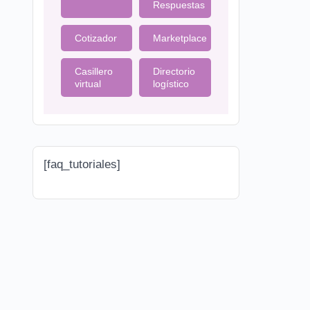
Respuestas
Cotizador
Marketplace
Casillero
Directorio
virtual
logístico
[faq_tutoriales]