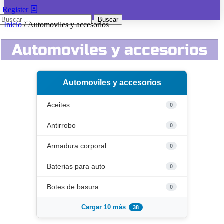
|
Register
Buscar:
Inicio
/ Automoviles y accesorios
Automoviles y accesorios
Automoviles y accesorios
Aceites
0
Antirrobo
0
Armadura corporal
0
Baterias para auto
0
Botes de basura
0
Cargar 10 más
38