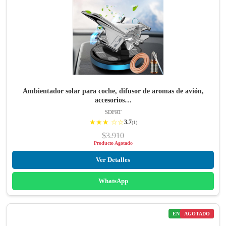
Ambientador solar para coche, difusor de aromas de avión,
accesorios…
SDFRT
★★★ ☆☆
3.7
(1)
$3.910
Producto Agotado
Ver Detalles
WhatsApp
ENVÍO GRATIS
AGOTADO