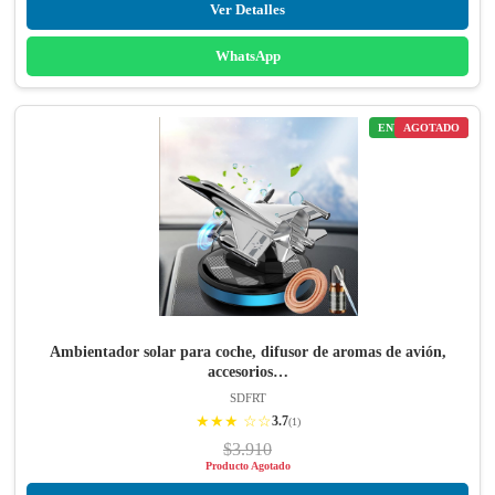
Ver Detalles
WhatsApp
ENVÍO GRATIS
AGOTADO
Ambientador solar para coche, difusor de aromas de avión,
accesorios…
SDFRT
★★★ ☆☆
3.7
(1)
$3.910
Producto Agotado