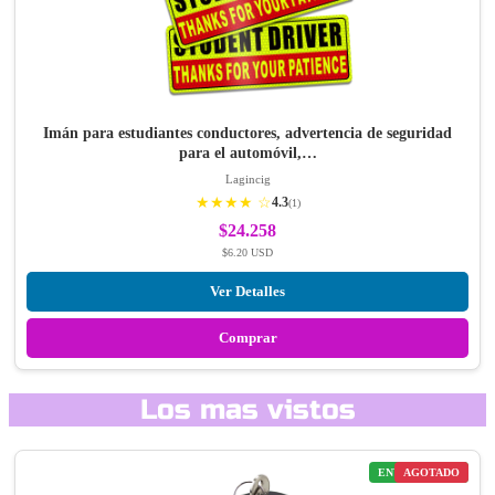
Imán para estudiantes conductores, advertencia de seguridad
para el automóvil,…
Lagincig
★★★★ ☆
4.3
(1)
$24.258
$6.20 USD
Ver Detalles
Comprar
Los mas vistos
ENVÍO GRATIS
AGOTADO