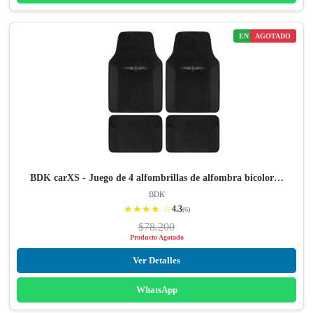
ENVÍO GRATIS
AGOTADO
BDK carXS - Juego de 4 alfombrillas de alfombra bicolor…
BDK
★★★★ ☆
4.3
(6)
$78.200
Producto Agotado
Ver Detalles
WhatsApp