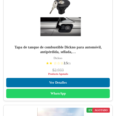
Tapa de tanque de combustible Dickno para automóvil,
antipérdida, sellada,…
Dickno
★★ ☆☆☆
2.5
(1)
$2.933
Producto Agotado
Ver Detalles
WhatsApp
ENVÍO GRATIS
AGOTADO