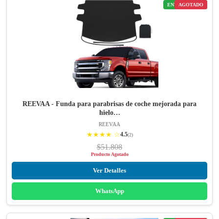
ENVÍO GRATIS
AGOTADO
REEVAA - Funda para parabrisas de coche mejorada para
hielo…
REEVAA
★★★★ ☆
4.5
(2)
$51.808
Producto Agotado
Ver Detalles
WhatsApp