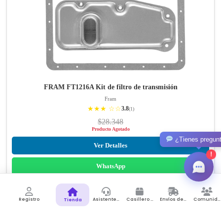
FRAM FT1216A Kit de filtro de transmisión
Fram
★★★ ☆☆
3.8
(1)
$28.348
Producto Agotado
¿Tienes pregun
Ver Detalles
!
WhatsApp
ENVÍO GRATIS
AGOTADO
Registro
Asistente de Compras
Casillero Virtual
Envíos desde Colombia
Comunidad
Tienda