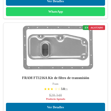
Ver Detalles
WhatsApp
ENVÍO GRATIS
AGOTADO
FRAM FT1216A Kit de filtro de transmisión
Fram
★★★ ☆☆
3.8
(1)
$28.348
Producto Agotado
Ver Detalles