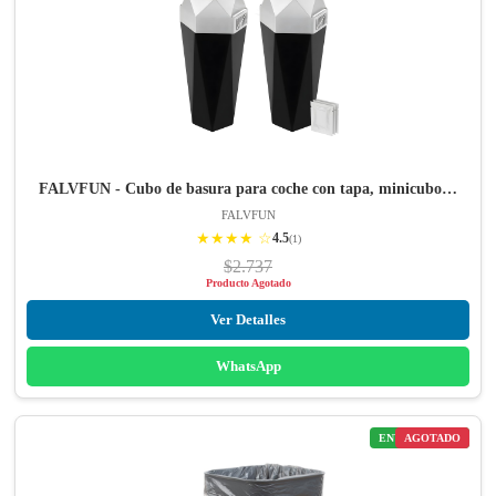
FALVFUN - Cubo de basura para coche con tapa, minicubo…
FALVFUN
★★★★ ☆
4.5
(1)
$2.737
Producto Agotado
Ver Detalles
WhatsApp
ENVÍO GRATIS
AGOTADO