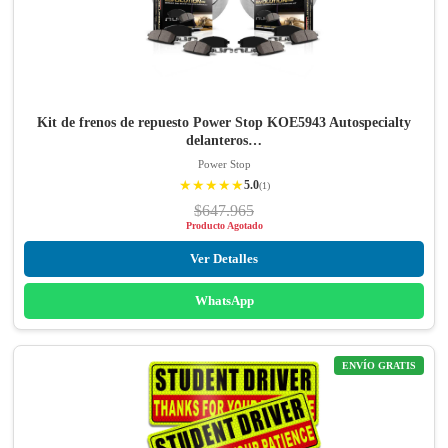
Kit de frenos de repuesto Power Stop KOE5943 Autospecialty
delanteros…
Power Stop
★★★★★
5.0
(1)
$647.965
Producto Agotado
Ver Detalles
WhatsApp
ENVÍO GRATIS