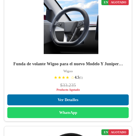
ENVÍO GRATIS
AGOTADO
Funda de volante Wigoo para el nuevo Modelo Y Juniper…
Wigoo
★★★★ ☆
4.5
(1)
$33.235
Producto Agotado
Ver Detalles
WhatsApp
ENVÍO GRATIS
AGOTADO