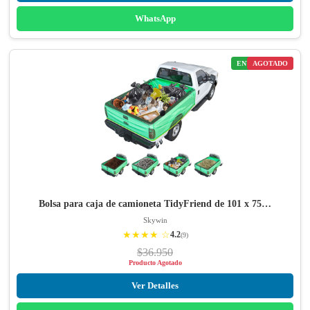
WhatsApp
ENVÍO GRATIS
AGOTADO
Bolsa para caja de camioneta TidyFriend de 101 x 75…
Skywin
★★★★ ☆
4.2
(9)
$36.950
Producto Agotado
Ver Detalles