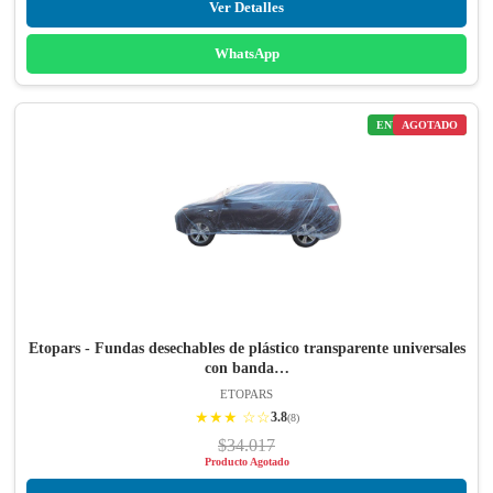
Ver Detalles
WhatsApp
ENVÍO GRATIS
AGOTADO
Etopars - Fundas desechables de plástico transparente universales
con banda…
ETOPARS
★★★ ☆☆
3.8
(8)
$34.017
Producto Agotado