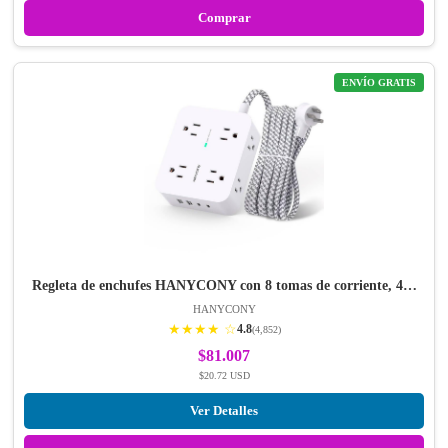
Comprar
ENVÍO GRATIS
Regleta de enchufes HANYCONY con 8 tomas de corriente, 4…
HANYCONY
★★★★ ☆
4.8
(4,852)
$81.007
$20.72 USD
Ver Detalles