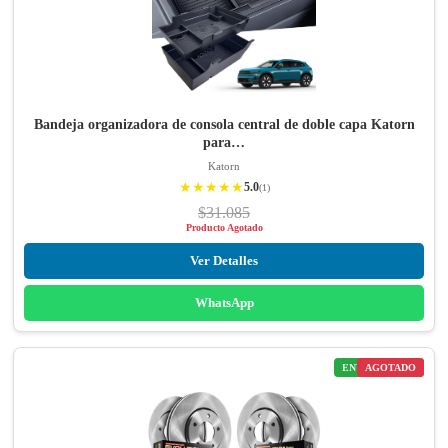
Bandeja organizadora de consola central de doble capa Katorn
para…
Katorn
★★★★★
5.0
(1)
$31.085
Producto Agotado
Ver Detalles
WhatsApp
ENVÍO GRATIS
AGOTADO