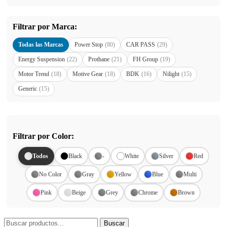
Filtrar por Marca:
Todas las Marcas
Power Stop
(80)
CAR PASS
(29)
Energy Suspension
(22)
Prothane
(21)
FH Group
(19)
Motor Trend
(18)
Motive Gear
(18)
BDK
(16)
Nilight
(15)
Generic
(15)
Filtrar por Color:
Todos
Black
-
White
Silver
Red
No Color
Gray
Yellow
Blue
Multi
Pink
Beige
Grey
Chrome
Brown
Buscar