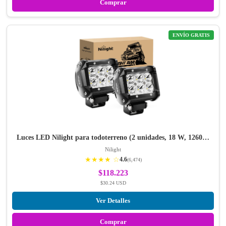
Comprar
ENVÍO GRATIS
Luces LED Nilight para todoterreno (2 unidades, 18 W, 1260…
Nilight
★★★★ ☆
4.6
(6,474)
$118.223
$30.24 USD
Ver Detalles
Comprar