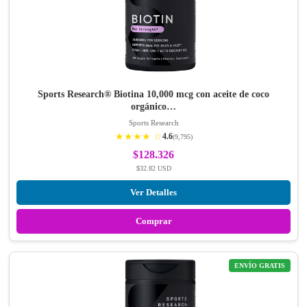
Sports Research® Biotina 10,000 mcg con aceite de coco
orgánico…
Sports Research
★★★★ ☆
4.6
(9,795)
$128.326
$32.82 USD
Ver Detalles
Comprar
ENVÍO GRATIS