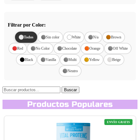
Filtrar por Color:
Todos
Sin color
White
N/a
Brown
Red
No Color
Chocolate
Orange
Off White
Black
Vanilla
Multi
Yellow
Beige
Neutro
Buscar
Productos Populares
ENVÍO GRATIS