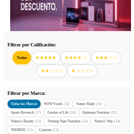
Filtrar por Calificación:
★★★★★
★★★★ ☆
★★★ ☆☆
Todas
★★ ☆☆☆
★ ☆☆☆☆
Filtrar por Marca:
Todas las Marcas
NOW Foods
(52)
Nature Made
(35)
Sports Research
(27)
Garden of Life
(24)
Optimum Nutrition
(22)
Nature's Bounty
(15)
Nutmeg State Nutrition
(14)
Nature's Way
(14)
THORNE
(13)
Centrum
(13)