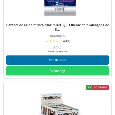
Parches de óxido nítrico MaximizeHQ - Liberación prolongada de
8…
MaximizeHQ
★★★★ ☆
4.0
(1)
$782
Producto Agotado
Ver Detalles
WhatsApp
ENVÍO GRATIS
AGOTADO