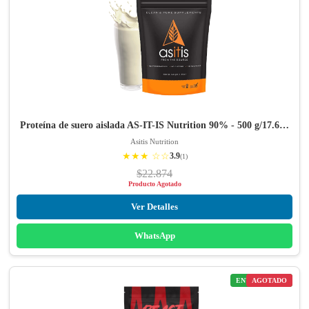
Proteína de suero aislada AS-IT-IS Nutrition 90% - 500 g/17.6…
Asitis Nutrition
★★★ ☆☆
3.9
(1)
$22.874
Producto Agotado
Ver Detalles
WhatsApp
ENVÍO GRATIS
AGOTADO