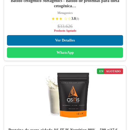
Batido cetogénico Metagenics - Batido de proteínas para dieta
cetogénica…
Metagenics
★★★ ☆☆
3.8
(3)
$33.626
Producto Agotado
Ver Detalles
WhatsApp
ENVÍO GRATIS
AGOTADO