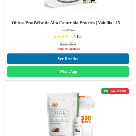
Obleas ProtiWise de Alto Contenido Proteico | Vainilla | 15…
ProtiWise
★★★★ ☆
4.1
(24)
$10.753
Producto Agotado
Ver Detalles
WhatsApp
ENVÍO GRATIS
AGOTADO