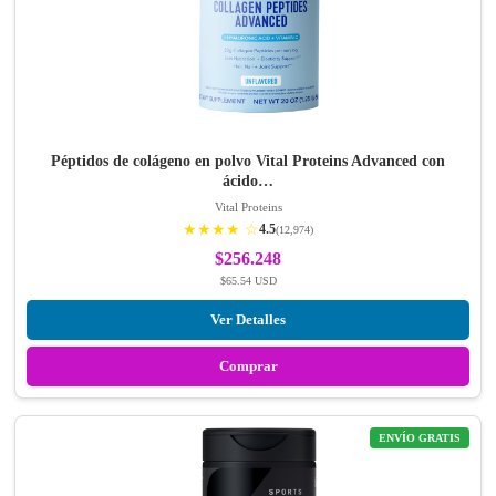
Péptidos de colágeno en polvo Vital Proteins Advanced con
ácido…
Vital Proteins
★★★★ ☆
4.5
(12,974)
$256.248
$65.54 USD
Ver Detalles
Comprar
ENVÍO GRATIS