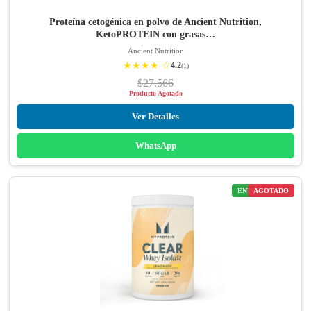
Proteína cetogénica en polvo de Ancient Nutrition,
KetoPROTEIN con grasas…
Ancient Nutrition
★★★★ ☆
4.2
(1)
$27.566
Producto Agotado
Ver Detalles
WhatsApp
ENVÍO GRATIS
AGOTADO