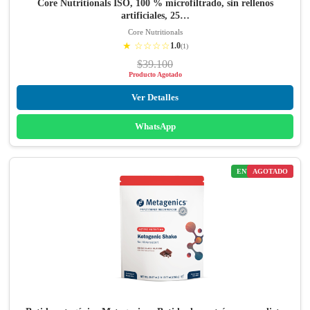
Core Nutritionals ISO, 100 % microfiltrado, sin rellenos
artificiales, 25…
Core Nutritionals
★ ☆☆☆☆
1.0
(1)
$39.100
Producto Agotado
Ver Detalles
WhatsApp
ENVÍO GRATIS
AGOTADO