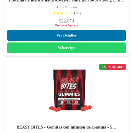
Proteína de suero aislada AS-IT-IS Nutrition 90% - 500 g/17.6…
Asitis Nutrition
★★★ ☆☆
3.9
(1)
$22.874
Producto Agotado
Ver Detalles
WhatsApp
ENVÍO GRATIS
AGOTADO
BEAST BITES - Gomitas con infusión de creatina - 5…