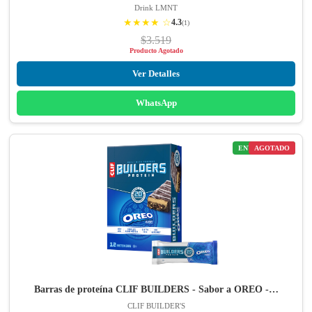
Drink LMNT
★★★★ ☆
4.3
(1)
$3.519
Producto Agotado
Ver Detalles
WhatsApp
ENVÍO GRATIS
AGOTADO
Barras de proteína CLIF BUILDERS - Sabor a OREO -…
CLIF BUILDER'S