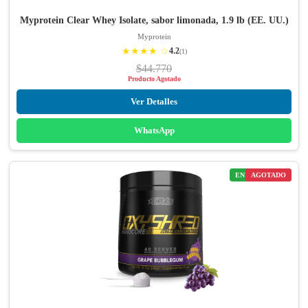
Myprotein Clear Whey Isolate, sabor limonada, 1.9 lb (EE. UU.)
Myprotein
★★★★ ☆
4.2
(1)
$44.770
Producto Agotado
Ver Detalles
WhatsApp
ENVÍO GRATIS
AGOTADO