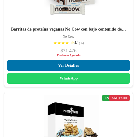
Barritas de proteína veganas No Cow con bajo contenido de…
No Cow
★★★★ ☆
4.1
(35)
$31.476
Producto Agotado
Ver Detalles
WhatsApp
ENVÍO GRATIS
AGOTADO