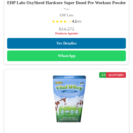
EHP Labs OxyShred Hardcore Super Dosed Pre Workout Powder
-…
EHP Labs
★★★★ ☆
4.2
(49)
$14.272
Producto Agotado
Ver Detalles
WhatsApp
ENVÍO GRATIS
AGOTADO