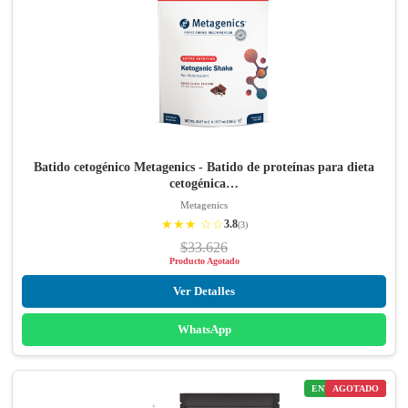
Batido cetogénico Metagenics - Batido de proteínas para dieta
cetogénica…
Metagenics
★★★ ☆☆
3.8
(3)
$33.626
Producto Agotado
Ver Detalles
WhatsApp
ENVÍO GRATIS
AGOTADO