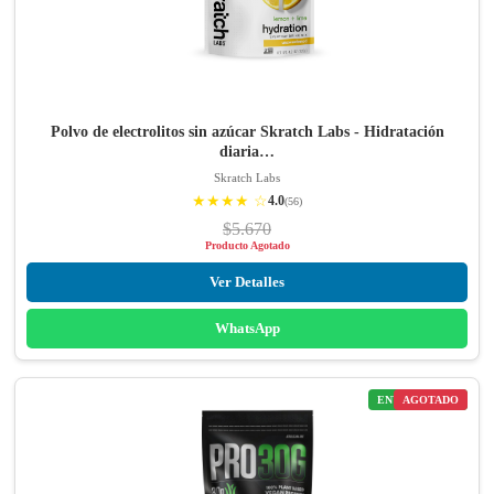
Polvo de electrolitos sin azúcar Skratch Labs - Hidratación
diaria…
Skratch Labs
★★★★ ☆
4.0
(56)
$5.670
Producto Agotado
Ver Detalles
WhatsApp
ENVÍO GRATIS
AGOTADO