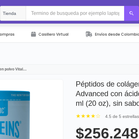
Compras
Casillero Virtual
Envíos desde Colombi
en polvo Vital…
Péptidos de colágen
Advanced con ácido
ml (20 oz), sin sab
★★★★☆
4.5 de 5 estrella
$256.248