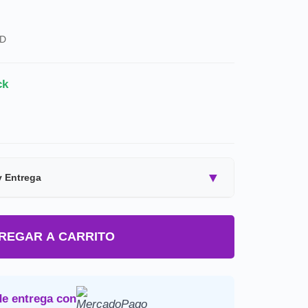
SD
ck
▼
y Entrega
ucto Importado.
REGAR A CARRITO
imado de 7 a 15 dias habiles.
uestos y envio a tu domicilio.
Devoluciones
.
de entrega con