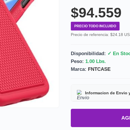
$94.559
PRECIO TODO INCLUIDO
Precio de referencia: $24.18 U
Disponibilidad:
✓ En Sto
Peso:
1.00 Lbs.
Marca:
FNTCASE
Informacion de Envio 
Tipo de producto:
Prod
AG
Tiempo de entrega:
Est
Precio final:
Incluye imp