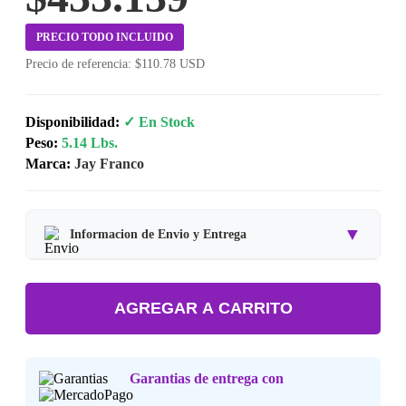
PRECIO TODO INCLUIDO
Precio de referencia: $110.78 USD
Disponibilidad:
✓ En Stock
Peso:
5.14 Lbs.
Marca:
Jay Franco
▼
Informacion de Envio y Entrega
Tipo de producto:
Producto Importado.
AGREGAR A CARRITO
Tiempo de entrega:
Estimado de 7 a 15 dias habiles.
Precio final:
Incluye impuestos y envio a tu domicilio.
Garantias de entrega con
Consulta nuestra
Politica de Devoluciones
.