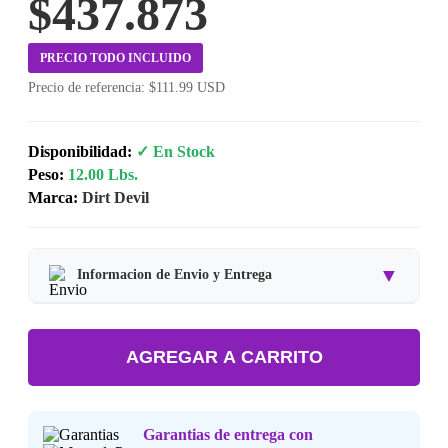
$437.873
PRECIO TODO INCLUIDO
Precio de referencia: $111.99 USD
Disponibilidad:
✓ En Stock
Peso:
12.00 Lbs.
Marca:
Dirt Devil
▼
Informacion de Envio y Entrega
Tipo de producto:
Producto Importado.
AGREGAR A CARRITO
Tiempo de entrega:
Estimado de 7 a 15 dias habiles.
Precio final:
Incluye impuestos y envio a tu domicilio.
Garantias de entrega con
Consulta nuestra
Politica de Devoluciones
.