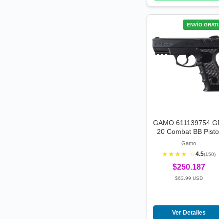
ENVÍO GRATI
GAMO 611139754 G
20 Combat BB Pisto
Gamo
★★★★ ☆
4.5
(150)
$250.187
$63.99 USD
Ver Detalles