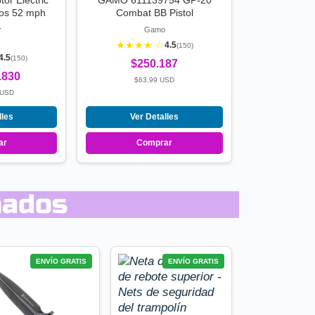
or Electric
GAMO 611139754 GP-20
tos 52 mph
Combat BB Pistol
…
Gamo
★★★★ ☆
4.5
(150)
4.5
(150)
$250.187
.830
$63.99 USD
 USD
lles
Ver Detalles
ar
Comprar
nados
ENVÍO GRATIS
ENVÍO GRATIS