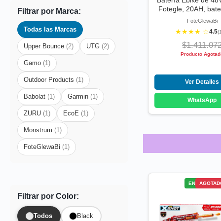
Batería Ebike de 48
Fotegle, 20AH, bat
Filtrar por Marca:
FoteGlewaBi
Todas las Marcas
★★★★ ☆
4.5
(
$1.411.07
Upper Bounce
(2)
UTG
(2)
Producto Agotad
Gamo
(1)
Outdoor Products
(1)
Ver Detalles
Babolat
(1)
Garmin
(1)
WhatsApp
ZURU
(1)
EcoE
(1)
Monstrum
(1)
FoteGlewaBi
(1)
ENVÍO GRATI
AGOTAD
Filtrar por Color:
Todos
Black