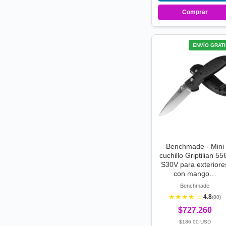
Comprar
ENVÍO GRATI
Benchmade - Mini
cuchillo Griptilian 55
S30V para exteriore
con mango…
Benchmade
★★★★ ☆
4.8
(80)
$727.260
$186.00 USD