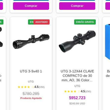
Comprar
Comprar
S
ENVÍO GRATIS
AGOTADO
ENVÍO GRATIS
UTG 3-9x40 1
UTG 3-12X44 CLAVE
B
6-
COMPACTO de 30
de
s
mm, AO, 36 Color…
UTG
UTG
★★★★ ☆
4.5
(150)
★★★★ ☆
4.5
(150)
$780.285
$952.723
Producto Agotado
$243.66 USD