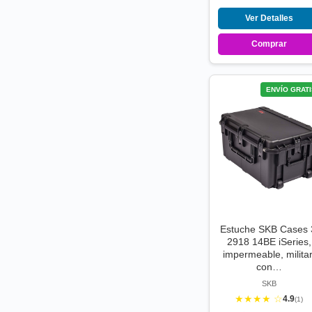
Ver Detalles
Comprar
ENVÍO GRATI
Estuche SKB Cases 
2918 14BE iSeries,
impermeable, militar
con…
SKB
★★★★ ☆
4.9
(1)