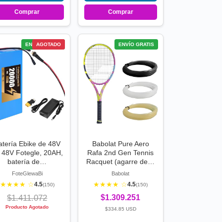
Comprar
Comprar
ENVÍO GRATIS
AGOTADO
ENVÍO GRATIS
atería Ebike de 48V
Babolat Pure Aero
 48V Fotegle, 20AH,
Rafa 2nd Gen Tennis
batería de…
Racquet (agarre de…
FoteGlewaBi
Babolat
★★★★ ☆
★★★★ ☆
4.5
4.5
(150)
(150)
$1.411.072
$1.309.251
Producto Agotado
$334.85 USD