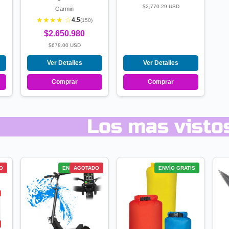
$2,770.29 USD
Garmin
★★★★ ☆
4.5
(150)
$2.650.980
$678.00 USD
Ver Detalles
Ver Detalles
Comprar
Comprar
Los mas visto
S
O
ENVÍO GRATIS
AGOTADO
ENVÍO GRATIS