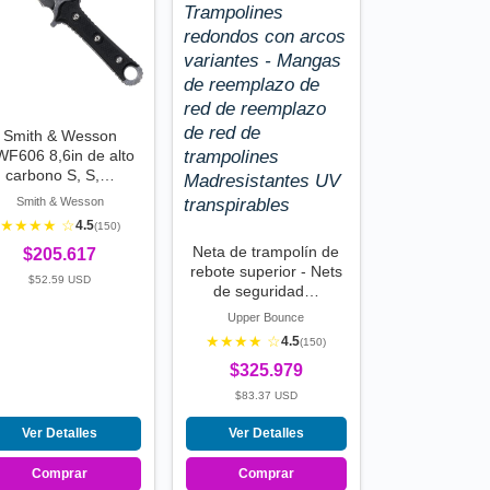
Smith & Wesson
WF606 8,6in de alto
carbono S, S,…
Smith & Wesson
★★★★ ☆
4.5
(150)
Neta de trampolín de
$205.617
rebote superior - Nets
$52.59 USD
de seguridad…
Upper Bounce
★★★★ ☆
4.5
(150)
$325.979
$83.37 USD
Ver Detalles
Ver Detalles
Comprar
Comprar