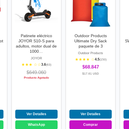
Patinete eléctrico
Outdoor Products
ot
JOYOR S10-S para
Ultimate Dry Sack
S
adultos, motor dual de
paquete de 3
1000…
Outdoor Products
JOYOR
★★★★ ☆
4.5
(150)
★★★ ☆☆
3.6
(63)
$68.847
$649.060
$17.61 USD
Producto Agotado
Ver Detalles
Ver Detalles
WhatsApp
Comprar