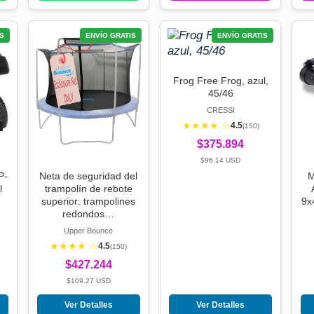
S
ENVÍO GRATIS
ENVÍO GRATIS
Frog Free Frog, azul,
45/46
CRESSI
★★★★ ☆
4.5
(150)
$375.894
$96.14 USD
P-
Neta de seguridad del
M
l
trampolín de rebote
superior: trampolines
9x
redondos…
Upper Bounce
★★★★ ☆
4.5
(150)
$427.244
$109.27 USD
Ver Detalles
Ver Detalles