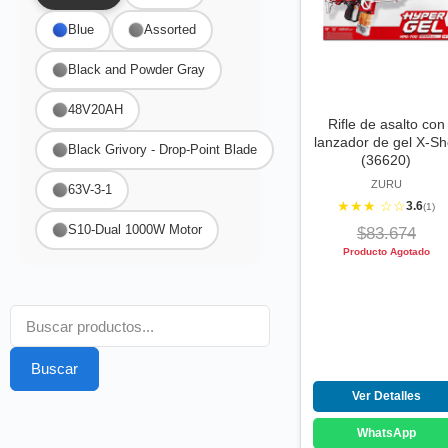
Blue
Assorted
Black and Powder Gray
48V20AH
Rifle de asalto con
lanzador de gel X-Sh
Black Grivory - Drop-Point Blade
(36620)
ZURU
63V-3-1
★★★ ☆☆
3.6
(1)
S10-Dual 1000W Motor
$83.674
Producto Agotado
Buscar
Ver Detalles
WhatsApp