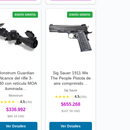
ENVÍO GRATIS
ENVÍO GRATIS
onstrum Guardian
Sig Sauer 1911 We
Alcance del rifle 3-
The People Pistola de
40 con retícula MOA
aire comprimido…
iluminada…
Sig Sauer
Monstrum
★★★★ ☆
4.5
(150)
★★★★ ☆
4.5
(150)
$655.268
$336.992
$167.59 USD
$86.19 USD
Ver Detalles
Ver Detalles