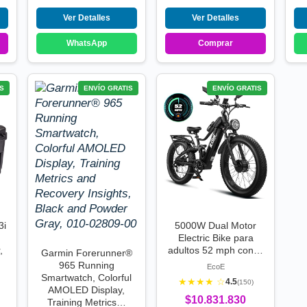
Ver Detalles
Ver Detalles
WhatsApp
Comprar
S
ENVÍO GRATIS
ENVÍO GRATIS
3i
5000W Dual Motor
Electric Bike para
,
adultos 52 mph con…
Garmin Forerunner®
965 Running
EcoE
Smartwatch, Colorful
★★★★ ☆
4.5
(150)
AMOLED Display,
$10.831.830
Training Metrics…