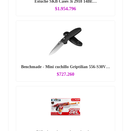
Estuche SKB Cases 3i 2918 14BE…
$1.954.796
Benchmade - Mini cuchillo Griptilian 556-S30V…
$727.260