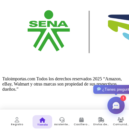
Tuloimportas.com Todos los derechos reservados 2025 “Amazon,
eBay, Walmart y otras marcas son propiedad de sus respectivos
dueños.”
¿Tienes pregun
!
Facebook-f
Twitter
© 2026 Lunno. All Rights Reserved.
Registro
Asistente de Compras
Casillero Virtual
Envíos desde Colombia
Comunidad
Tienda