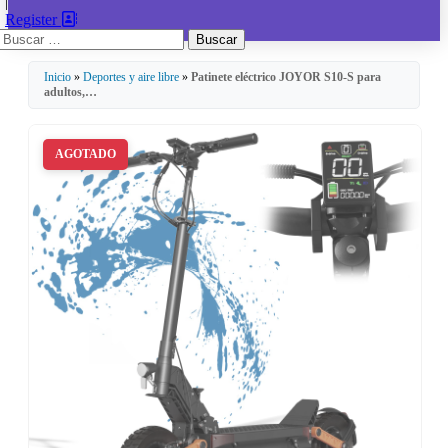
|
Register
Buscar:
Inicio
»
Deportes y aire libre
»
Patinete eléctrico JOYOR S10-S para
adultos,…
AGOTADO