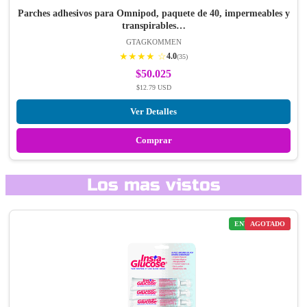
Parches adhesivos para Omnipod, paquete de 40, impermeables y
transpirables…
GTAGKOMMEN
★★★★ ☆
4.0
(35)
$50.025
$12.79 USD
Ver Detalles
Comprar
Los mas vistos
ENVÍO GRATIS
AGOTADO