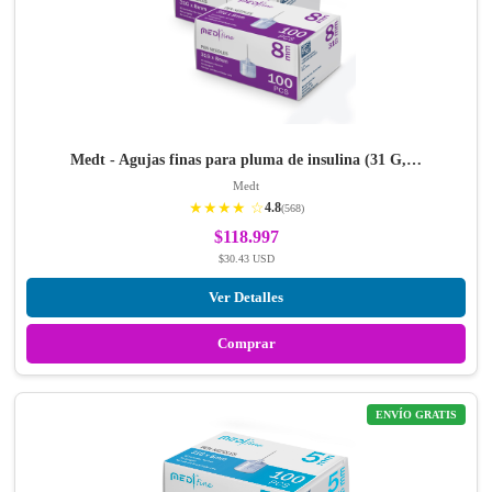
Medt - Agujas finas para pluma de insulina (31 G,…
Medt
★★★★ ☆
4.8
(568)
$118.997
$30.43 USD
Ver Detalles
Comprar
ENVÍO GRATIS