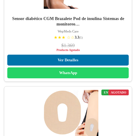
Sensor diabético CGM Brazalete Pod de insulina Sistemas de
monitoreo…
WepMeds Care
★★★ ☆☆
3.3
(1)
$1.369
Producto Agotado
Ver Detalles
WhatsApp
ENVÍO GRATIS
AGOTADO