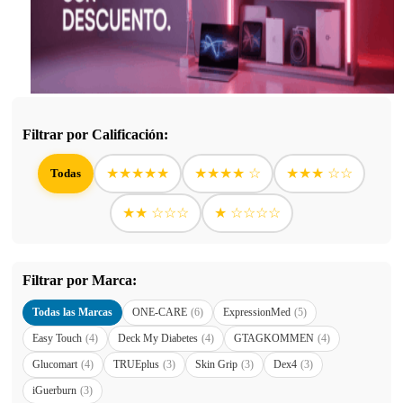
Filtrar por Calificación:
★★★★★
★★★★ ☆
★★★ ☆☆
Todas
★★ ☆☆☆
★ ☆☆☆☆
Filtrar por Marca:
Todas las Marcas
ONE-CARE
(6)
ExpressionMed
(5)
Easy Touch
(4)
Deck My Diabetes
(4)
GTAGKOMMEN
(4)
Glucomart
(4)
TRUEplus
(3)
Skin Grip
(3)
Dex4
(3)
iGuerburn
(3)