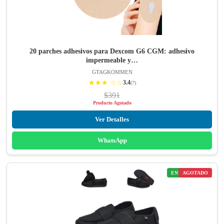
20 parches adhesivos para Dexcom G6 CGM: adhesivo
impermeable y…
GTAGKOMMEN
★★★ ☆☆
3.4
(7)
$391
Producto Agotado
Ver Detalles
WhatsApp
ENVÍO GRATIS
AGOTADO