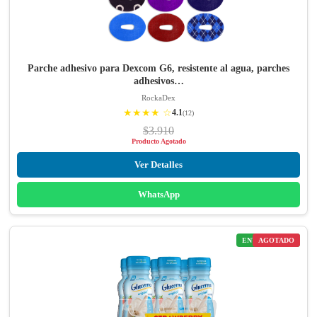
Parche adhesivo para Dexcom G6, resistente al agua, parches
adhesivos…
RockaDex
★★★★ ☆
4.1
(12)
$3.910
Producto Agotado
Ver Detalles
WhatsApp
ENVÍO GRATIS
AGOTADO