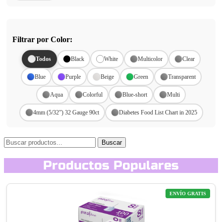
Filtrar por Color:
Todos
Black
White
Multicolor
Clear
Blue
Purple
Beige
Green
Transparent
Aqua
Colorful
Blue-short
Multi
4mm (5/32”) 32 Gauge 90ct
Diabetes Food List Chart in 2025
Buscar
Productos Populares
ENVÍO GRATIS