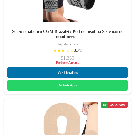
Sensor diabético CGM Brazalete Pod de insulina Sistemas de
monitoreo…
WepMeds Care
★★★ ☆☆
3.3
(1)
$1.369
Producto Agotado
Ver Detalles
WhatsApp
ENVÍO GRATIS
AGOTADO