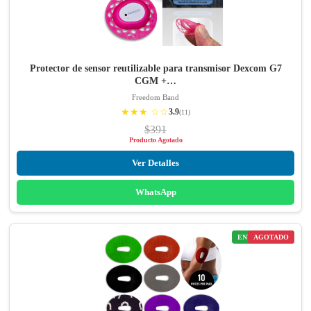
Protector de sensor reutilizable para transmisor Dexcom G7
CGM +…
Freedom Band
★★★ ☆☆
3.9
(11)
$391
Producto Agotado
Ver Detalles
WhatsApp
ENVÍO GRATIS
AGOTADO