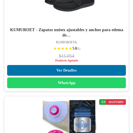
KUMUROET - Zapatos unisex ajustables y anchos para edema
de…
KUMUROETA
★★★★★
5.0
(1)
$15.054
Producto Agotado
Ver Detalles
WhatsApp
ENVÍO GRATIS
AGOTADO