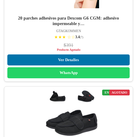
20 parches adhesivos para Dexcom G6 CGM: adhesivo
impermeable y…
GTAGKOMMEN
★★★ ☆☆
3.4
(7)
$391
Producto Agotado
Ver Detalles
WhatsApp
ENVÍO GRATIS
AGOTADO