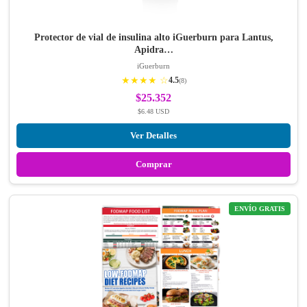
Protector de vial de insulina alto iGuerburn para Lantus,
Apidra…
iGuerburn
★★★★ ☆
4.5
(8)
$25.352
$6.48 USD
Ver Detalles
Comprar
ENVÍO GRATIS