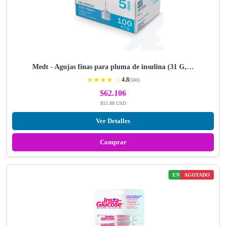
Medt - Agujas finas para pluma de insulina (31 G,…
★★★★ ☆
4.8
(500)
$62.106
$15.88 USD
Ver Detalles
Comprar
ENVÍO GRATIS
AGOTADO