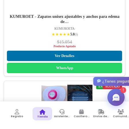
KUMUROET - Zapatos unisex ajustables y anchos para edema
de…
KUMUROETA
★★★★★
5.0
(1)
$15.054
Producto Agotado
Ver Detalles
WhatsApp
¿Tienes pregun
ENVÍO GRATIS
AGOTADO
!
Registro
Asistente de Compras
Casillero Virtual
Envíos desde Colombia
Comunidad
Tienda