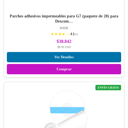
Parches adhesivos impermeables para G7 (paquete de 20) para
Dexcom…
MJDK
★★★★ ☆
4.1
(1)
$38.842
$9.93 USD
Ver Detalles
Comprar
ENVÍO GRATIS