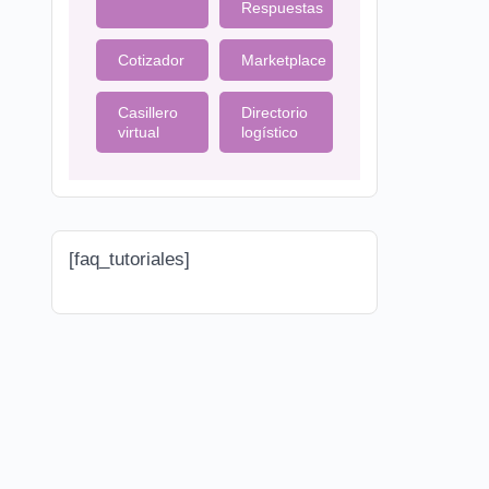
Respuestas
Cotizador
Marketplace
Casillero
Directorio
virtual
logístico
[faq_tutoriales]