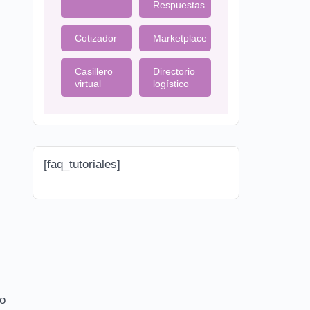
Respuestas
Cotizador
Marketplace
Casillero
Directorio
virtual
logístico
[faq_tutoriales]
io