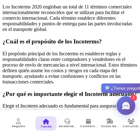
Los Incoterms 2020 engloban un total de 11 términos comerciales
internacionalmente reconocidos que se utilizan para facilitar el
comercio internacional. Cada término establece diferentes
responsabilidades y puntos de entrega para las partes involucradas
en el transporte global.
¿Cuál es el propósito de los Incoterms?
El propósito principal de los Incoterms es establecer reglas y
responsabilidades claras entre compradores y vendedores en el
proceso de envío de mercancías a nivel internacional. Estos términos
definen quién asume los costos y riesgos en cada etapa del
transporte, ayudando a evitar confusiones y conflictos en las
transacciones comerciales.
¿Tienes pregun
¿Por qué es importante elegir el Incoterm adecuado?
!
Elegir el Incoterm adecuado es fundamental para asegurar una
correcta ejecución de las operaciones de comercio internacional.
Cada término tiene implicaciones diferentes en términos de costos,
responsabilidades y riesgos. Al seleccionar el Incoterm apropiado
Registro
Asistente de Compras
Casillero Virtual
Envíos desde Colombia
Comunidad
Tienda
según las necesidades y circunstancias de la transacción, se pueden
optimizar los procesos de envío y minimizar posibles obstáculos.