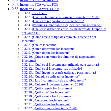
Incoterms DAP versus CPT
Incoterms FCA versus FOB
Incoterms FCA versus DAP
Conclusión
¿Cuántos términos conforman los Incoterms 2020?
¿Cuál es el propósito de los Incoterms?
¿Por qué es importante elegir el Incoterm adecuado?
¿Cuál es la diferencia entre los Incoterms del Grupo C y
del Grupo D?
¿Cómo afecta el tipo de envío en la elección del
Incoterm?
¿Qué es Incoterms?
¿Quién determina los Incoterms?
¿Quién define los Incoterms?
¿Quién determina los términos de negociación
Incoterms?
¿Cuál es el Incoterm más utilizado para exportar?
¿Cuál es el Incoterms más utilizado?
¿Cuál Incoterm es más utilizado para importar?
¿Cuándo se aplican los Incoterms?
¿Los Incoterms son de uso obligatorio?
¿Cuántos Incoterms existen en 2020?
¿Quién regula los Incoterms?
¿Quién creó los Incoterms?
¿Quién emite los Incoterms?
¿Cómo son los Incoterms?
¿Quién elige los Incoterms?
¿Quién hizo los Incoterms 2020?