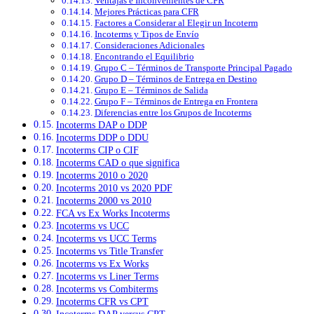
Ventajas e Inconvenientes de CFR
Mejores Prácticas para CFR
Factores a Considerar al Elegir un Incoterm
Incoterms y Tipos de Envío
Consideraciones Adicionales
Encontrando el Equilibrio
Grupo C – Términos de Transporte Principal Pagado
Grupo D – Términos de Entrega en Destino
Grupo E – Términos de Salida
Grupo F – Términos de Entrega en Frontera
Diferencias entre los Grupos de Incoterms
Incoterms DAP o DDP
Incoterms DDP o DDU
Incoterms CIP o CIF
Incoterms CAD o que significa
Incoterms 2010 o 2020
Incoterms 2010 vs 2020 PDF
Incoterms 2000 vs 2010
FCA vs Ex Works Incoterms
Incoterms vs UCC
Incoterms vs UCC Terms
Incoterms vs Title Transfer
Incoterms vs Ex Works
Incoterms vs Liner Terms
Incoterms vs Combiterms
Incoterms CFR vs CPT