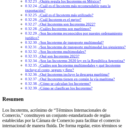
¿Quién regula los Incoterms en México?
¿Cuál es el Incoterm más recomendable para la
exportación?
¿Cuál es el Incoterm más utilizado?
¿Cuál Incoterm es el mejor?
¿Qué Incoterms son Incoterms 2022?
¿Cuáles Incoterms son marítimos?
¿Son Incoterms reconocidos por nuestro ordenamiento
jurídico?
¿Son Incoterms de transporte multimodal?
¿Son Incoterms de transporte multimodal los siguientes?
¿Son Incoterms multimodales?
¿Qué son Incoterms 2023?
¿Son las Incoterms 2020 ley en la República Argentina?
¿Cuáles son Incoterms multimodales y qué Incoterms
incluye el costo, seguro y flete?
¿Qué Incoterms incluye la descarga marítima?
¿Qué Incoterms tienen en común la vía marítima?
¿Cómo se calculan los Incoterms?
¿Cómo se clasifican los Incoterms?
Resumen
Los Incoterms, acrónimo de “Términos Internacionales de
Comercio,” constituyen un conjunto estandarizado de reglas
establecidas por la Cámara de Comercio para facilitar el comercio
internacional de manera fluida. De forma regular, estos términos se