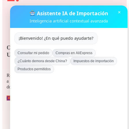
×
Asistente IA de Importación
Inteligencia artificial contextual avanzada
¡Bienvenido! ¿En qué puedo ayudarte?
Opción 2.
Consultar mi pedido
Compras en AliExpress
Usa nuestro casillero virtual
¿Cuánto demora desde China?
Impuestos de importación
Productos permitidos
Regístrate y habilita tu casillero , compra en Aliexpress y envía
a nuestra direccion en usa, recepcionamos y entregamos en tu
domicilio en Colombia
Casillero Virtual