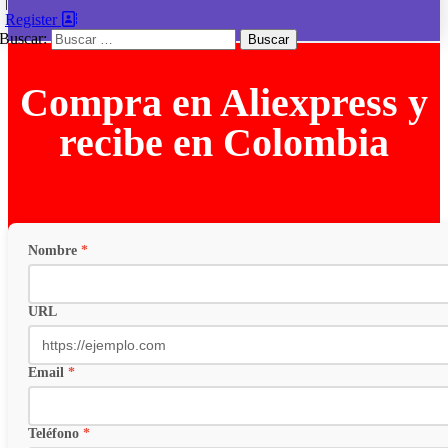
|
Register
Buscar:
Compra en Aliexpress y
recibe en Colombia
Nombre
*
URL
Email
*
Teléfono
*