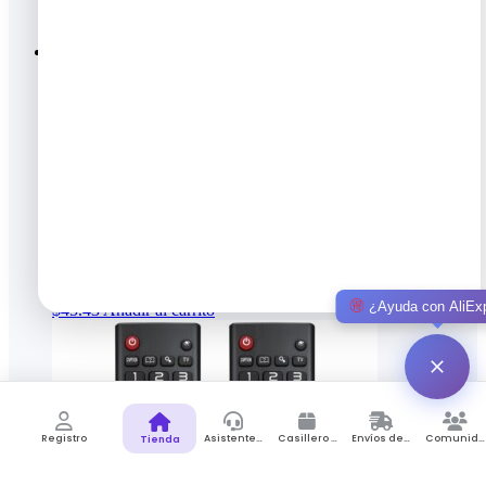
(Paquete de 4) Aceite de cáñamo de
alta potencia: máxima resistencia,
apoyo al sistema inmunológico,
concentración, calma, relajación,
estado de ánimo, extracto puro,
orgánico, vegano, sin OGM
Gana 0.68 Puntos de recompensa
¿Ayuda con AliEx
$
45.43
Añadir al carrito
Registro
Asistente de Compras
Casillero Virtual
Envíos desde Colombia
Comunidad
Tienda