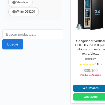
Stainless
White-D58200
Congelador vertical
Buscar
DOGHLY de 3.0 pie
cúbicos con estant
extraíble,…
DOGHLY
★★★★★
5.0
(1)
$39.100
Producto Agotado
Ver Detalles
WhatsApp