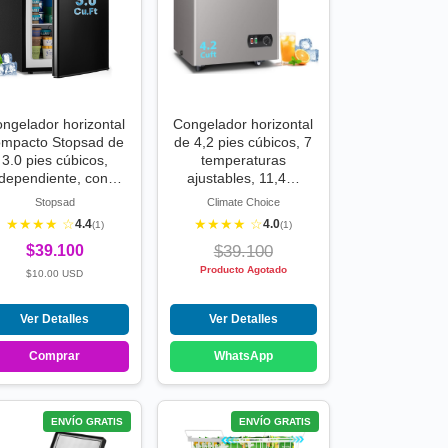
ngelador horizontal
Congelador horizontal
ompacto Stopsad de
de 4,2 pies cúbicos, 7
3.0 pies cúbicos,
temperaturas
ndependiente, con…
ajustables, 11,4…
Stopsad
Climate Choice
★★★★ ☆
★★★★ ☆
4.4
4.0
(1)
(1)
$39.100
$39.100
Producto Agotado
$10.00 USD
Ver Detalles
Ver Detalles
Comprar
WhatsApp
ENVÍO GRATIS
ENVÍO GRATIS