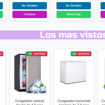
Ver Detalles
Ver Detalles
Comprar
WhatsApp
Los mas visto
S
O
ENVÍO GRATIS
AGOTADO
ENVÍO GRATIS
AGOTADO
Congelador vertical
Congelador horizontal
Co