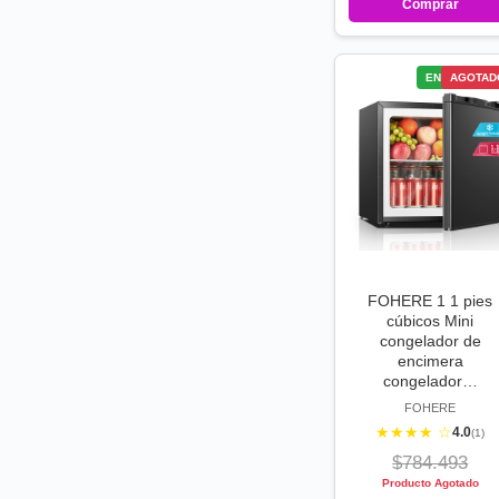
Comprar
ENVÍO GRATI
AGOTAD
FOHERE 1 1 pies
cúbicos Mini
congelador de
encimera
congelador…
FOHERE
★★★★ ☆
4.0
(1)
$784.493
Producto Agotado