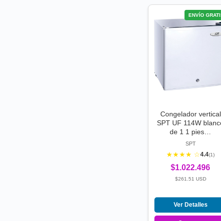
ENVÍO GRATI
Congelador vertical
SPT UF 114W blanc
de 1 1 pies…
SPT
★★★★ ☆
4.4
(1)
$1.022.496
$261.51 USD
Ver Detalles