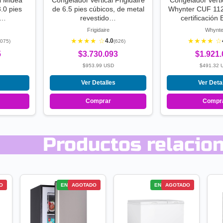
l Midea
Congelador vertical Frigidaire
Congelador vert
0 pies
de 6.5 pies cúbicos, de metal
Whynter CUF 112
r…
revestido…
certificació
Frigidaire
Whynte
★★★★ ☆
★★★★ ☆
4.0
,075)
(626)
5
$3.730.093
$1.921
$953.99 USD
$491.32 
Ver Detalles
Ver Deta
Comprar
Compr
Productos relacio
S
O
ENVÍO GRATIS
AGOTADO
ENVÍO GRATIS
AGOTADO