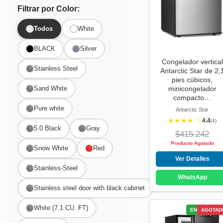
Filtrar por Color:
Todos
White
BLACK
Silver
Congelador vertical
Stainless Steel
Antarctic Star de 2,
pies cúbicos,
Sand White
minicongelador
compacto…
Pure white
Antarctic Star
★★★★ ☆
4.4
(4)
5.0 Black
Gray
$415.242
Producto Agotado
Snow White
Red
Ver Detalles
Stainless-Steel
WhatsApp
Stainless steel door with black cabinet
White (7.1 CU. FT)
ENVÍO GRATI
AGOTAD