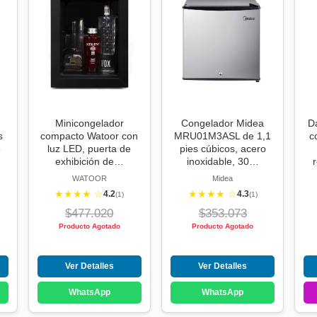
Minicongelador
Congelador Midea
D
s
compacto Watoor con
MRU01M3ASL de 1,1
c
e
luz LED, puerta de
pies cúbicos, acero
exhibición de…
inoxidable, 30…
WATOOR
Midea
★★★★ ☆
★★★★ ☆
4.2
4.3
(1)
(1)
$477.020
$353.073
Producto Agotado
Producto Agotado
Ver Detalles
Ver Detalles
WhatsApp
WhatsApp