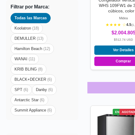
Congelador vertica
WHS 109FW1 de 3.
Filtrar por Marca:
cúbicos, colo
Todas las Marcas
Midea
★★★★ ☆
4.5
(1
Koolatron
(18)
$2.004.80
DEMULLER
(13)
$512.74 USD
Hamilton Beach
(12)
Ver Detalles
WANAI
(11)
Comprar
KRIB BLING
(8)
BLACK+DECKER
(6)
SPT
(6)
Danby
(6)
Antarctic Star
(6)
Summit Appliance
(6)
ENVÍO GRATI
AGOTAD