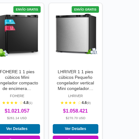
ENVÍO GRATIS
ENVÍO GRATIS
FOHERE 1 1 pies
LHRIVER 1 1 pies
cúbicos Mini
cúbicos Pequeño
ongelador compacto
congelador vertical
de encimera…
Mini congelador…
FOHERE
LHRIVER
★★★★ ☆
★★★★ ☆
4.8
4.6
(1)
(9)
$1.021.057
$1.058.421
$261.14 USD
$270.70 USD
Ver Detalles
Ver Detalles