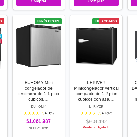
Comprar
Comprar
S
O
ENVÍO GRATIS
ENVÍO GRATIS
AGOTADO
EUHOMY Mini
LHRIVER
C
congelador de
Minicongelador vertical
BA
encimera de 1 1 pies
compacto de 1,2 pies
cúbicos,…
cúbicos con asa,…
m
EUHOMY
LHRIVER
★★★★ ☆
★★★★ ☆
4.3
4.6
(3)
(20)
$1.061.987
$808.492
Producto Agotado
$271.61 USD