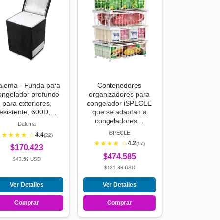
alema - Funda para
Contenedores
ongelador profundo
organizadores para
para exteriores,
congelador iSPECLE
resistente, 600D,…
que se adaptan a
congeladores…
Dalema
iSPECLE
★★★★ ☆
4.4
(22)
★★★★ ☆
4.2
(17)
$170.423
$474.585
$43.59 USD
$121.38 USD
Ver Detalles
Ver Detalles
Comprar
Comprar