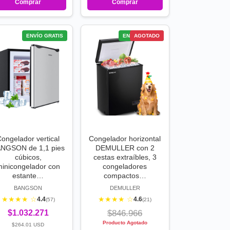
Comprar
Comprar
ENVÍO GRATIS
ENVÍO GRATIS
AGOTADO
ongelador vertical
Congelador horizontal
NGSON de 1,1 pies
DEMULLER con 2
cúbicos,
cestas extraíbles, 3
inicongelador con
congeladores
estante…
compactos…
BANGSON
DEMULLER
★★★★ ☆
★★★★ ☆
4.4
4.6
(57)
(21)
$1.032.271
$846.966
Producto Agotado
$264.01 USD