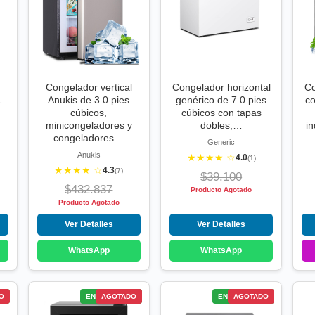
Congelador vertical
Congelador horizontal
Co
1
Anukis de 3.0 pies
genérico de 7.0 pies
c
cúbicos,
cúbicos con tapas
minicongeladores y
dobles,…
i
congeladores…
Generic
Anukis
★★★★ ☆
4.0
(1)
★★★★ ☆
4.3
(7)
$39.100
$432.837
Producto Agotado
Producto Agotado
Ver Detalles
Ver Detalles
WhatsApp
WhatsApp
S
O
ENVÍO GRATIS
AGOTADO
ENVÍO GRATIS
AGOTADO