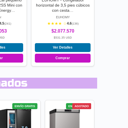
ical pequeño
EUHOMY - Congelador
SS Mini con
horizontal de 3,5 pies cúbicos
n Energy…
con cesta…
r
EUHOMY
★★★★ ☆
4.5
4.6
(241)
(136)
.053
$2.077.570
USD
$531.35 USD
lles
Ver Detalles
ar
Comprar
nados
ENVÍO GRATIS
ENVÍO GRATIS
AGOTADO