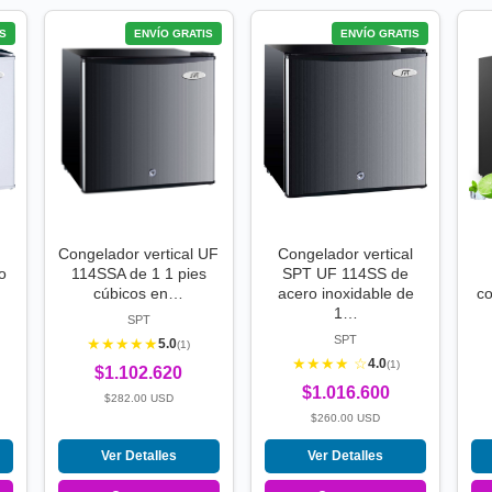
S
ENVÍO GRATIS
ENVÍO GRATIS
Congelador vertical UF
Congelador vertical
o
114SSA de 1 1 pies
SPT UF 114SS de
cúbicos en…
acero inoxidable de
c
1…
SPT
SPT
★★★★★
5.0
(1)
★★★★ ☆
4.0
(1)
$1.102.620
$1.016.600
$282.00 USD
$260.00 USD
Ver Detalles
Ver Detalles