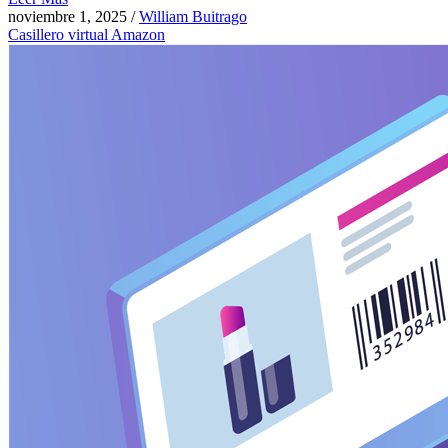
noviembre 1, 2025
/
William Buitrago
Casillero virtual Amazon