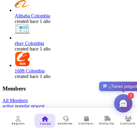
Alibaba Colombia
created hace 1 año
ebay Colombia
created hace 1 año
1688 Colombia
created hace 1 año
¿Tienes pregun
Members
!
All Members
active
popular
newest
Registro
Asistente de Compras
Casillero Virtual
Envíos desde Colombia
Comunidad
Tienda