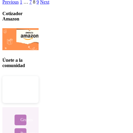
Posts
Previous
1
…
7
8
9
Next
navigation
Cotizador
Amazon
Únete a la
comunidad
Grupos