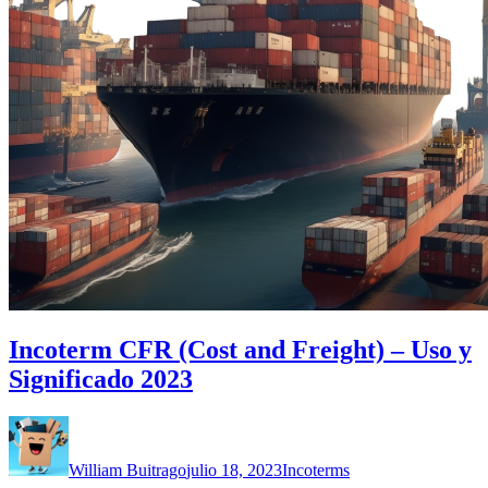
Incoterm CFR (Cost and Freight) – Uso y
Significado 2023
William Buitrago
julio 18, 2023
Incoterms