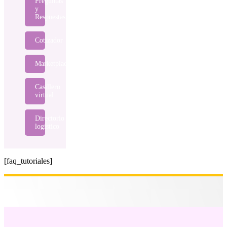
Preguntas
y
Respuestas
Cotizador
Marketplace
Casillero
virtual
Directorio
logístico
[faq_tutoriales]