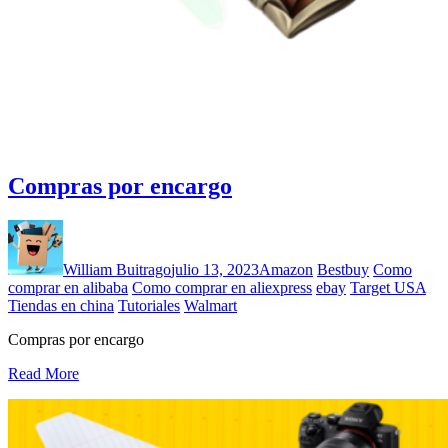
Compras por encargo
William Buitrago
julio 13, 2023
Amazon
Bestbuy
Como
comprar en alibaba
Como comprar en aliexpress
ebay
Target USA
Tiendas en china
Tutoriales
Walmart
Compras por encargo
Read More