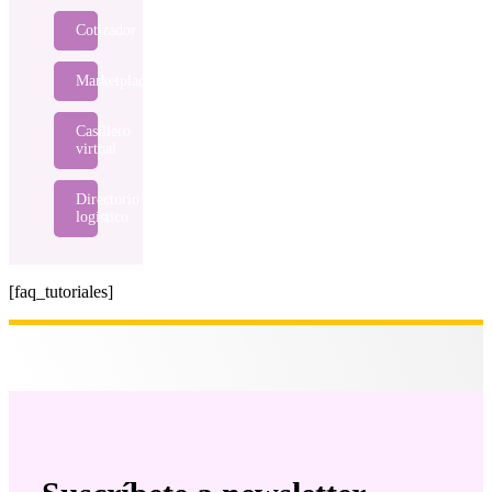
Cotizador
Marketplace
Casillero
virtual
Directorio
logístico
[faq_tutoriales]