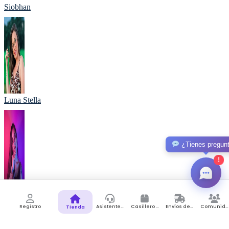
Siobhan
Luna Stella
¿Tienes pregun
!
Cooper Maverick
Registro
Asistente de Compras
Casillero Virtual
Envíos desde Colombia
Comunidad
Tienda