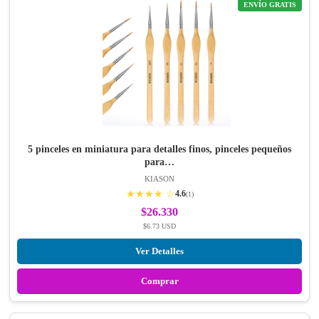
ENVÍO GRATIS
5 pinceles en miniatura para detalles finos, pinceles pequeños
para…
KIASON
★★★★ ☆
4.6
(1)
$26.330
$6.73 USD
Ver Detalles
Comprar