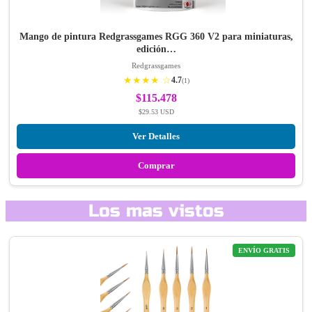
Mango de pintura Redgrassgames RGG 360 V2 para miniaturas,
edición…
Redgrassgames
★★★★ ☆
4.7
(1)
$115.478
$29.53 USD
Ver Detalles
Comprar
Los mas vistos
ENVÍO GRATIS