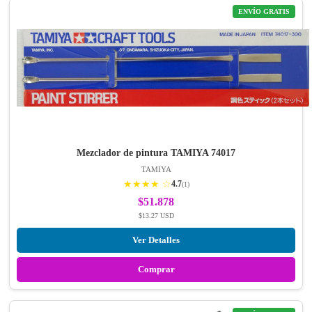
ENVÍO GRATIS
Mezclador de pintura TAMIYA 74017
TAMIYA
★★★★ ☆
4.7
(1)
$51.878
$13.27 USD
Ver Detalles
Comprar