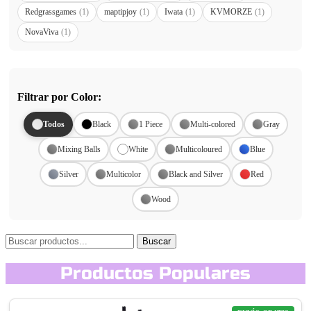
Redgrassgames
(1)
maptipjoy
(1)
Iwata
(1)
KVMORZE
(1)
NovaViva
(1)
Filtrar por Color:
Todos
Black
1 Piece
Multi-colored
Gray
Mixing Balls
White
Multicoloured
Blue
Silver
Multicolor
Black and Silver
Red
Wood
Buscar
Productos Populares