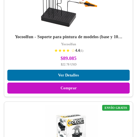
Yocoolfun - Soporte para pintura de modelos (base y 10…
Yocoolfun
★★★★ ☆
4.4
(1)
$89.085
$22.78 USD
Ver Detalles
Comprar
ENVÍO GRATIS