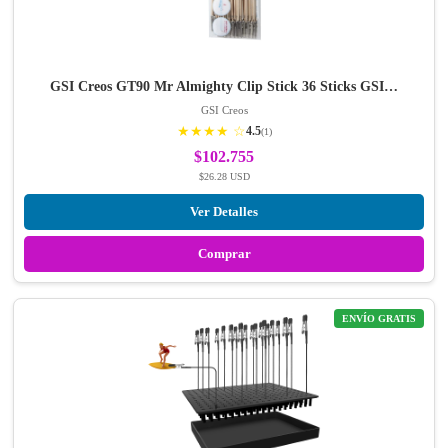
GSI Creos GT90 Mr Almighty Clip Stick 36 Sticks GSI…
GSI Creos
★★★★ ☆
4.5
(1)
$102.755
$26.28 USD
Ver Detalles
Comprar
ENVÍO GRATIS