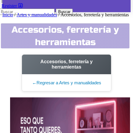
|
Register
Buscar:
Inicio
/
Artes y manualidades
/ Accesorios, ferretería y herramientas
Accesorios, ferretería y
herramientas
Accesorios, ferretería y
herramientas
←
Regresar a Artes y manualidades