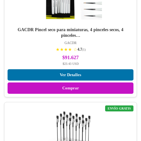
GACDR Pincel seco para miniaturas, 4 pinceles secos, 4
pinceles…
GACDR
★★★★ ☆
4.7
(1)
$91.627
$23.43 USD
Ver Detalles
Comprar
ENVÍO GRATIS