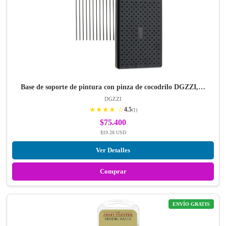
Base de soporte de pintura con pinza de cocodrilo DGZZI,…
DGZZI
★★★★ ☆
4.5
(1)
$75.400
$19.28 USD
Ver Detalles
Comprar
ENVÍO GRATIS