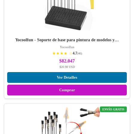
Yocoolfun - Soporte de base para pintura de modelos y…
Yocoolfun
★★★★ ☆
4.7
(46)
$82.047
$20.98 USD
Ver Detalles
Comprar
ENVÍO GRATIS