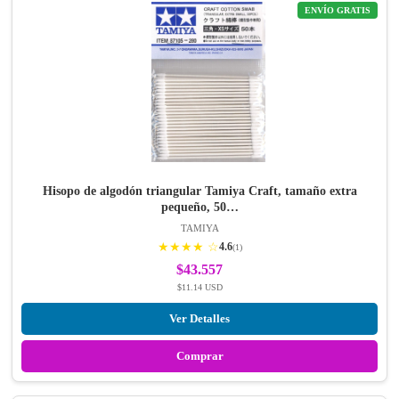
ENVÍO GRATIS
Hisopo de algodón triangular Tamiya Craft, tamaño extra
pequeño, 50…
TAMIYA
★★★★ ☆
4.6
(1)
$43.557
$11.14 USD
Ver Detalles
Comprar