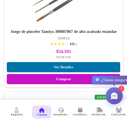
Juego de pinceles Tamiya 300087067 de alto acabado estándar
TAMIYA
★★★★ ☆
4.6
(1)
$54.193
$13.86 USD
Ver Detalles
Comprar
¿Tienes pregun
!
ENVÍO GRATIS
Registro
Asistente de Compras
Casillero Virtual
Envíos desde Colombia
Comunidad
Tienda