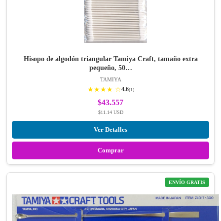
Hisopo de algodón triangular Tamiya Craft, tamaño extra
pequeño, 50…
TAMIYA
★★★★ ☆
4.6
(1)
$43.557
$11.14 USD
Ver Detalles
Comprar
ENVÍO GRATIS