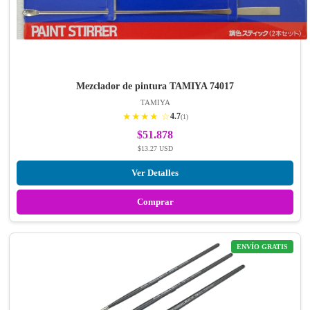
Mezclador de pintura TAMIYA 74017
TAMIYA
★★★★ ☆
4.7
(1)
$51.878
$13.27 USD
Ver Detalles
Comprar
ENVÍO GRATIS