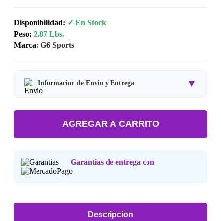
Disponibilidad:
✓ En Stock
Peso:
2.87 Lbs.
Marca:
G6 Sports
▼
Informacion de Envio y Entrega
Tipo de producto:
Producto Importado.
AGREGAR A CARRITO
Tiempo de entrega:
Estimado de 7 a 15 dias habiles.
Precio final:
Incluye impuestos y envio a tu domicilio.
Garantias de entrega con
Consulta nuestra
Politica de Devoluciones
.
Descripcion