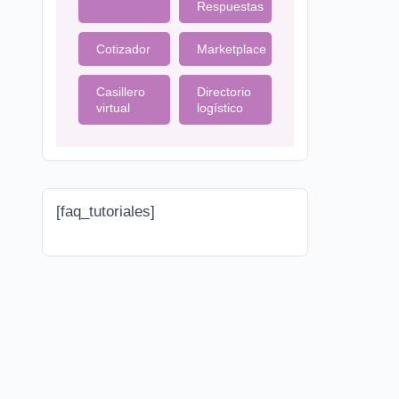
Respuestas
Cotizador
Marketplace
Casillero
Directorio
virtual
logístico
[faq_tutoriales]