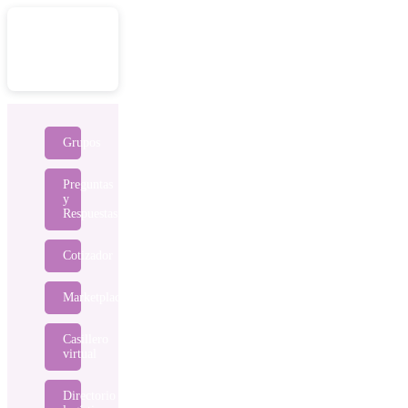
Grupos
Preguntas
y
Respuestas
Cotizador
Marketplace
Casillero
virtual
Directorio