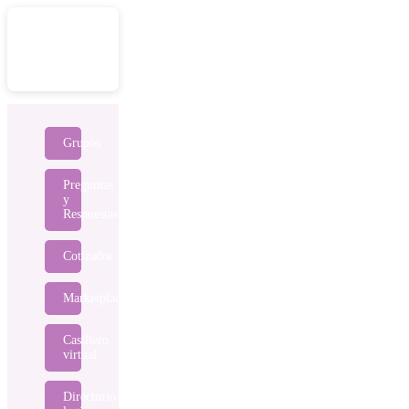
Grupos
Preguntas
y
Respuestas
Cotizador
Marketplace
Casillero
virtual
Directorio