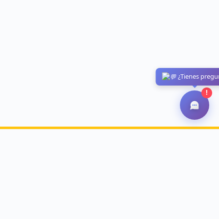
¿Tienes pregu
!