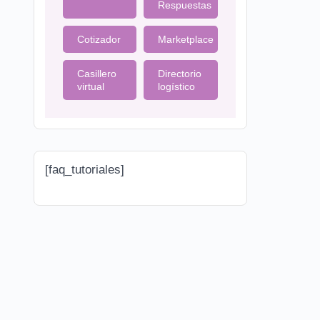
Respuestas
Cotizador
Marketplace
Casillero
Directorio
virtual
logístico
[faq_tutoriales]