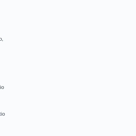
o,
io
tio