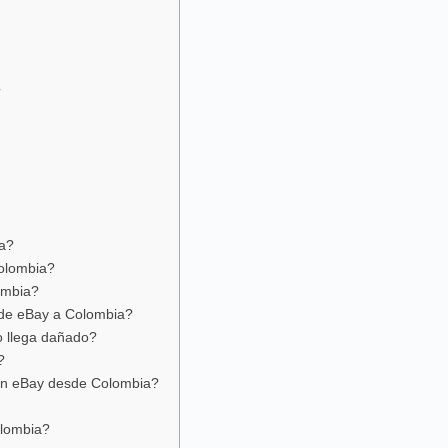
?
a?
olombia?
ombia?
 de eBay a Colombia?
o llega dañado?
?
en eBay desde Colombia?
olombia?