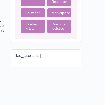
Respuestas
Cotizador
Marketplace
.
Casillero
Directorio
de
virtual
logístico
mos
[faq_tutoriales]