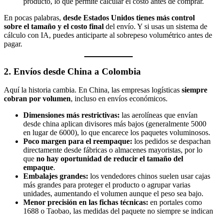
producto, lo que permite calcular el costo antes de comprar.
En pocas palabras,
desde Estados Unidos tienes más control
sobre el tamaño y el costo final
del envío. Y si usas un sistema de
cálculo con IA, puedes anticiparte al sobrepeso volumétrico antes de
pagar.
2. Envíos desde China a Colombia
Aquí la historia cambia. En China, las empresas logísticas
siempre
cobran por volumen
, incluso en envíos económicos.
Dimensiones más restrictivas:
las aerolíneas que envían
desde china aplican divisores más bajos (generalmente 5000
en lugar de 6000), lo que encarece los paquetes voluminosos.
Poco margen para el reempaque:
los pedidos se despachan
directamente desde fábricas o almacenes mayoristas, por lo
que
no hay oportunidad de reducir el tamaño del
empaque
.
Embalajes grandes:
los vendedores chinos suelen usar cajas
más grandes para proteger el producto o agrupar varias
unidades, aumentando el volumen aunque el peso sea bajo.
Menor precisión en las fichas técnicas:
en portales como
1688 o Taobao, las medidas del paquete no siempre se indican