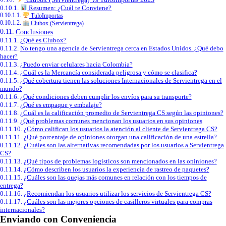
Resumen: ¿Cuál te Conviene?
TuloImportas
Clubox (Servientrega)
Conclusiones
¿Qué es Clubox?
No tengo una agencia de Servientrega cerca en Estados Unidos. ¿Qué debo
hacer?
¿Puedo enviar celulares hacia Colombia?
¿Cuál es la Mercancía considerada peligrosa y cómo se clasifica?
¿Qué cobertura tienen las soluciones Internacionales de Servientrega en el
mundo?
¿Qué condiciones deben cumplir los envíos para su transporte?
¿Qué es empaque y embalaje?
¿Cuál es la calificación promedio de Servientrega CS según las opiniones?
¿Qué problemas comunes mencionan los usuarios en sus opiniones
¿Cómo califican los usuarios la atención al cliente de Servientrega CS?
¿Qué porcentaje de opiniones otorgan una calificación de una estrella?
¿Cuáles son las alternativas recomendadas por los usuarios a Servientrega
CS?
¿Qué tipos de problemas logísticos son mencionados en las opiniones?
¿Cómo describen los usuarios la experiencia de rastreo de paquetes?
¿Cuáles son las quejas más comunes en relación con los tiempos de
entrega?
¿Recomiendan los usuarios utilizar los servicios de Servientrega CS?
¿Cuáles son las mejores opciones de casilleros virtuales para compras
internacionales?
Enviando con Conveniencia