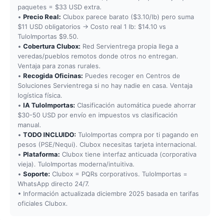
paquetes = $33 USD extra.
•
Precio Real:
Clubox parece barato ($3.10/lb) pero suma
$11 USD obligatorios → Costo real 1 lb: $14.10 vs
TuloImportas $9.50.
•
Cobertura Clubox:
Red Servientrega propia llega a
veredas/pueblos remotos donde otros no entregan.
Ventaja para zonas rurales.
•
Recogida Oficinas:
Puedes recoger en Centros de
Soluciones Servientrega si no hay nadie en casa. Ventaja
logística física.
•
IA TuloImportas:
Clasificación automática puede ahorrar
$30-50 USD por envío en impuestos vs clasificación
manual.
•
TODO INCLUIDO:
TuloImportas compra por ti pagando en
pesos (PSE/Nequi). Clubox necesitas tarjeta internacional.
•
Plataforma:
Clubox tiene interfaz anticuada (corporativa
vieja). TuloImportas moderna/intuitiva.
•
Soporte:
Clubox = PQRs corporativos. TuloImportas =
WhatsApp directo 24/7.
• Información actualizada diciembre 2025 basada en tarifas
oficiales Clubox.