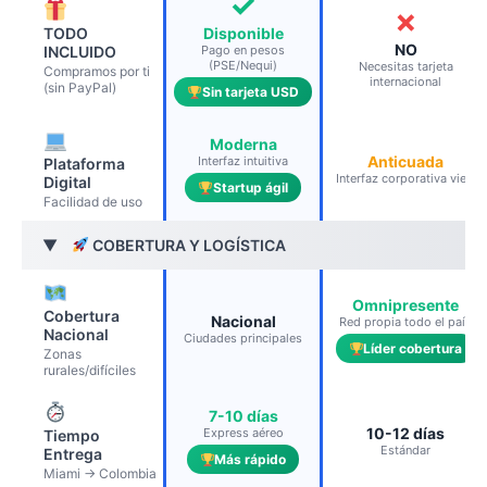
✓
✗
TODO
Disponible
NO
INCLUIDO
Pago en pesos
(PSE/Nequi)
Necesitas tarjeta
Compramos por ti
internacional
(sin PayPal)
Sin tarjeta USD
Moderna
Anticuada
Interfaz intuitiva
Plataforma
Interfaz corporativa vieja
Digital
Startup ágil
Facilidad de uso
COBERTURA Y LOGÍSTICA
▶
Omnipresente
Cobertura
Nacional
Red propia todo el país
Nacional
Ciudades principales
Líder cobertura
Zonas
rurales/difíciles
7-10 días
10-12 días
Express aéreo
Tiempo
Estándar
Entrega
Más rápido
Miami → Colombia