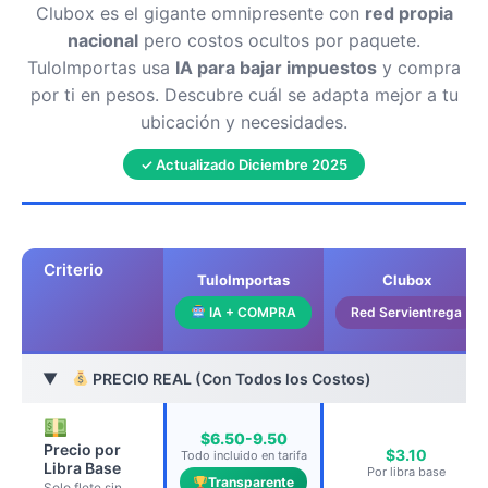
Clubox es el gigante omnipresente con
red propia
nacional
pero costos ocultos por paquete.
TuloImportas usa
IA para bajar impuestos
y compra
por ti en pesos. Descubre cuál se adapta mejor a tu
ubicación y necesidades.
✓ Actualizado Diciembre 2025
Criterio
TuloImportas
Clubox
IA + COMPRA
Red Servientrega
PRECIO REAL (Con Todos los Costos)
▶
$6.50-9.50
Precio por
$3.10
Todo incluido en tarifa
Libra Base
Por libra base
Transparente
Solo flete sin