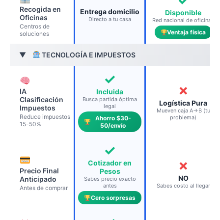
✓
Recogida en
Entrega domicilio
Disponible
Oficinas
Directo a tu casa
Red nacional de oficinas
Centros de
Ventaja física
soluciones
TECNOLOGÍA E IMPUESTOS
▶
✓
✗
IA
Incluida
Clasificación
Busca partida óptima
Logística Pura
legal
Impuestos
Mueven caja A→B (tu
Reduce impuestos
problema)
Ahorro $30-
15-50%
50/envío
✓
✗
Cotizador en
Precio Final
Pesos
NO
Anticipado
Sabes precio exacto
antes
Sabes costo al llegar
Antes de comprar
Cero sorpresas