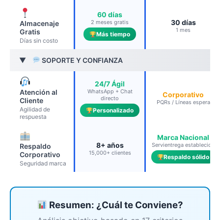
60 días
30 días
2 meses gratis
Almacenaje
1 mes
Gratis
Más tiempo
Días sin costo
SOPORTE Y CONFIANZA
▶
24/7 Ágil
Atención al
WhatsApp + Chat
Corporativo
directo
Cliente
PQRs / Líneas espera
Agilidad de
Personalizado
respuesta
Marca Nacional
8+ años
Servientrega establecida
Respaldo
15,000+ clientes
Corporativo
Respaldo sólido
Seguridad marca
Resumen: ¿Cuál te Conviene?