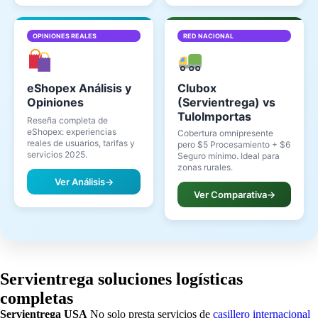
OPINIONES REALES
RED NACIONAL
eShopex Análisis y
Clubox
Opiniones
(Servientrega) vs
TuloImportas
Reseña completa de
eShopex: experiencias
Cobertura omnipresente
reales de usuarios, tarifas y
pero $5 Procesamiento + $6
servicios 2025.
Seguro mínimo. Ideal para
zonas rurales.
Ver Análisis
→
Ver Comparativa
→
Servientrega soluciones logísticas
completas
Servientrega USA
No solo presta servicios de
casillero internacional