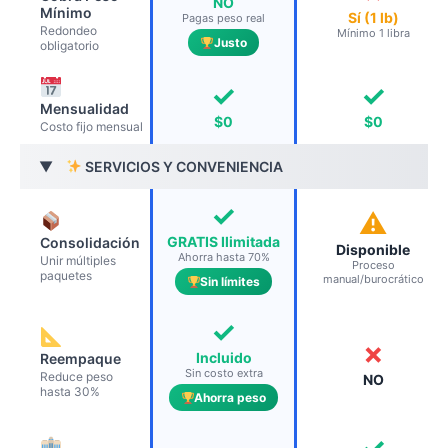
NO
Mínimo
Sí (1 lb)
Pagas peso real
Redondeo
Mínimo 1 libra
Justo
obligatorio
✓
✓
Mensualidad
$0
$0
Costo fijo mensual
SERVICIOS Y CONVENIENCIA
▶
✓
⚠
GRATIS Ilimitada
Consolidación
Disponible
Ahorra hasta 70%
Unir múltiples
Proceso
paquetes
manual/burocrático
Sin límites
✓
✗
Incluido
Reempaque
Sin costo extra
Reduce peso
NO
hasta 30%
Ahorra peso