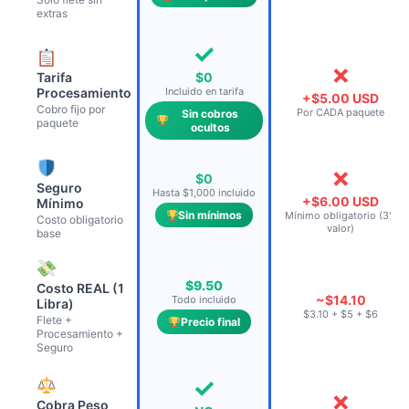
extras
✓
✗
Tarifa
$0
Procesamiento
Incluido en tarifa
+$5.00 USD
Cobro fijo por
Por CADA paquete
Sin cobros
paquete
ocultos
✗
$0
Seguro
Hasta $1,000 incluido
+$6.00 USD
Mínimo
Sin mínimos
Mínimo obligatorio (3%
Costo obligatorio
valor)
base
$9.50
Costo REAL (1
~$14.10
Todo incluido
Libra)
$3.10 + $5 + $6
Flete +
Precio final
Procesamiento +
Seguro
✓
✗
Cobra Peso