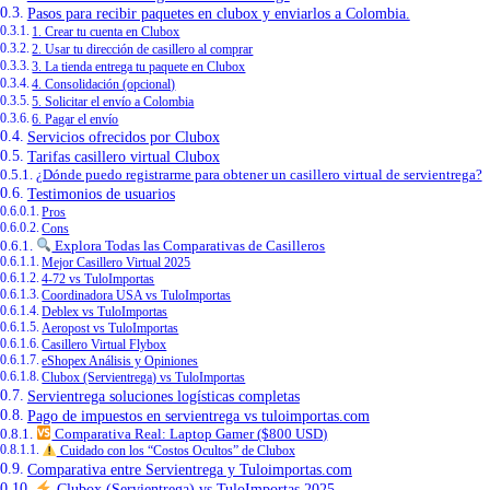
Pasos para recibir paquetes en clubox y enviarlos a Colombia.
1. Crear tu cuenta en Clubox
2. Usar tu dirección de casillero al comprar
3. La tienda entrega tu paquete en Clubox
4. Consolidación (opcional)
5. Solicitar el envío a Colombia
6. Pagar el envío
Servicios ofrecidos por Clubox
Tarifas casillero virtual Clubox
¿Dónde puedo registrarme para obtener un casillero virtual de servientrega?
Testimonios de usuarios
Pros
Cons
Explora Todas las Comparativas de Casilleros
Mejor Casillero Virtual 2025
4-72 vs TuloImportas
Coordinadora USA vs TuloImportas
Deblex vs TuloImportas
Aeropost vs TuloImportas
Casillero Virtual Flybox
eShopex Análisis y Opiniones
Clubox (Servientrega) vs TuloImportas
Servientrega soluciones logísticas completas
Pago de impuestos en servientrega vs tuloimportas.com
Comparativa Real: Laptop Gamer ($800 USD)
Cuidado con los “Costos Ocultos” de Clubox
Comparativa entre Servientrega y Tuloimportas.com
Clubox (Servientrega) vs TuloImportas 2025