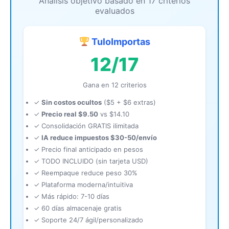
Análisis objetivo basado en 17 criterios
evaluados
TuloImportas
12/17
Gana en 12 criterios
✓
Sin costos ocultos
($5 + $6 extras)
✓
Precio real $9.50
vs $14.10
✓ Consolidación GRATIS ilimitada
✓
IA reduce impuestos $30-50/envío
✓ Precio final anticipado en pesos
✓ TODO INCLUIDO (sin tarjeta USD)
✓ Reempaque reduce peso 30%
✓ Plataforma moderna/intuitiva
✓ Más rápido: 7-10 días
✓ 60 días almacenaje gratis
✓ Soporte 24/7 ágil/personalizado