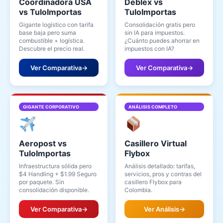
Coordinadora USA
Deblex vs
vs TuloImportas
TuloImportas
Gigante logístico con tarifa
Consolidación gratis pero
base baja pero suma
sin IA para impuestos.
combustible + logística.
¿Cuánto puedes ahorrar en
Descubre el precio real.
impuestos con IA?
Ver Comparativa
→
Ver Comparativa
→
GIGANTE CORPORATIVO
ANÁLISIS COMPLETO
Aeropost vs
Casillero Virtual
TuloImportas
Flybox
Infraestructura sólida pero
Análisis detallado: tarifas,
$4 Handling + $1.99 Seguro
servicios, pros y contras del
por paquete. Sin
casillero Flybox para
consolidación disponible.
Colombia.
Ver Comparativa
→
Ver Análisis
→