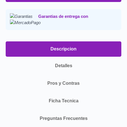
habiles.
Precio final:
Incluye impuestos y envio a tu
Garantias de entrega con
domicilio.
Consulta nuestra
Politica de Devoluciones
.
Descripcion
Detalles
Pros y Contras
Ficha Tecnica
Preguntas Frecuentes