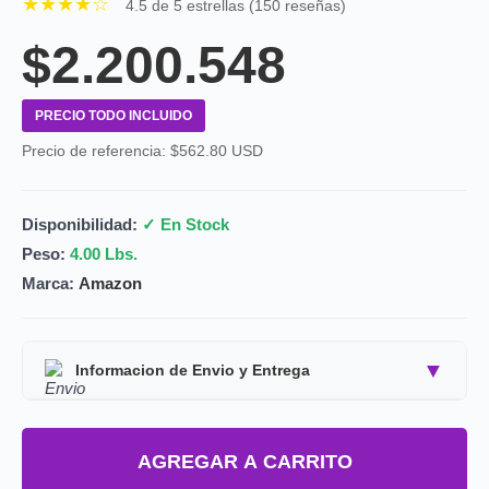
★★★★☆
4.5 de 5 estrellas (150 reseñas)
$2.200.548
PRECIO TODO INCLUIDO
Precio de referencia: $562.80 USD
Disponibilidad:
✓ En Stock
Peso:
4.00 Lbs.
Marca:
Amazon
▼
Informacion de Envio y Entrega
Tipo de producto:
Producto Importado.
AGREGAR A CARRITO
Tiempo de entrega:
Estimado de 7 a 15 dias