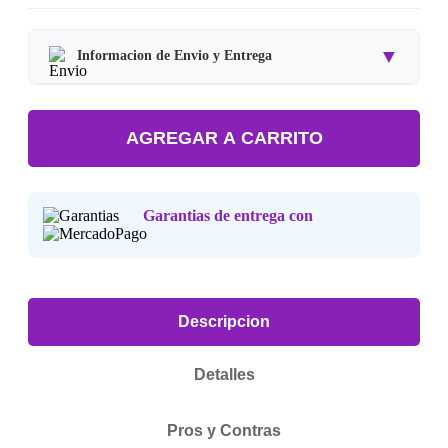
▼
Informacion de Envio y Entrega
Tipo de producto:
Producto Importado.
AGREGAR A CARRITO
Tiempo de entrega:
Estimado de 7 a 15 dias habiles.
Precio final:
Incluye impuestos y envio a tu domicilio.
Garantias de entrega con
Consulta nuestra
Politica de Devoluciones
.
Descripcion
Detalles
Pros y Contras