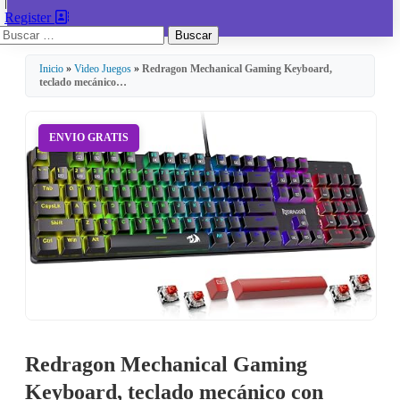
|
Register
Buscar:
Inicio
»
Video Juegos
»
Redragon Mechanical Gaming Keyboard,
teclado mecánico…
ENVIO GRATIS
Redragon Mechanical Gaming
Keyboard, teclado mecánico con