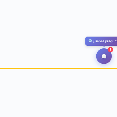
¿Tienes pregun
!