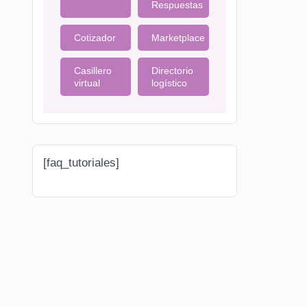
Respuestas
Cotizador
Marketplace
Casillero
Directorio
virtual
logístico
[faq_tutoriales]