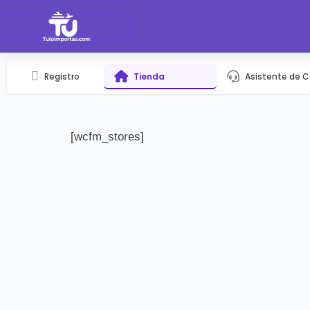
Registro
Tienda
Asistente de 
[wcfm_stores]