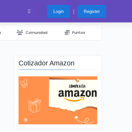
|
Login
Register
a
Comunidad
Puntos
Cotizador Amazon