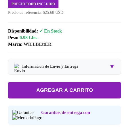
PRECIO TODO INCLUIDO
Precio de referencia: $25.68 USD
Disponibilidad:
✓ En Stock
Peso:
0.98 Lbs.
Marca:
WiLLBEttER
▼
Informacion de Envio y Entrega
Tipo de producto:
Producto Importado.
AGREGAR A CARRITO
Tiempo de entrega:
Estimado de 7 a 15 dias habiles.
Precio final:
Incluye impuestos y envio a tu domicilio.
Garantias de entrega con
Consulta nuestra
Politica de Devoluciones
.