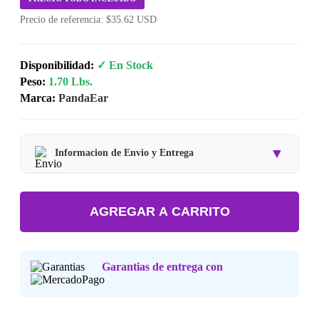
Precio de referencia: $35.62 USD
Disponibilidad:
✓ En Stock
Peso:
1.70 Lbs.
Marca:
PandaEar
▼
Informacion de Envio y Entrega
Tipo de producto:
Producto Importado.
AGREGAR A CARRITO
Tiempo de entrega:
Estimado de 7 a 15 dias habiles.
Precio final:
Incluye impuestos y envio a tu domicilio.
Garantias de entrega con
Consulta nuestra
Politica de Devoluciones
.