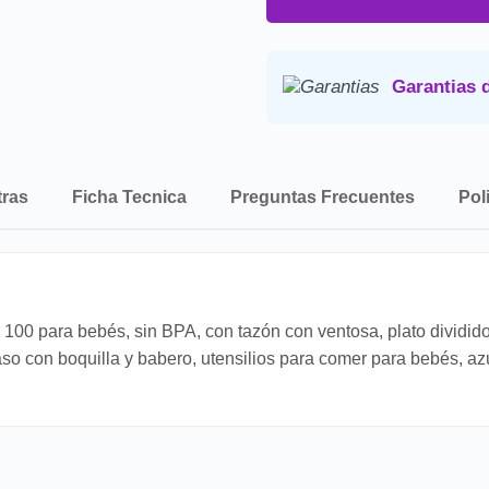
Precio final:
Incluye imp
Consulta nuestra
Politica de 
Garantias 
tras
Ficha Tecnica
Preguntas Frecuentes
Pol
100 para bebés, sin BPA, con tazón con ventosa, plato dividido
o con boquilla y babero, utensilios para comer para bebés, az