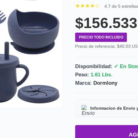
★★★★☆
4.7 de 5 estrella
$156.533
PRECIO TODO INCLUIDO
Precio de referencia: $40.03 U
Disponibilidad:
✓ En Sto
Peso:
1.61 Lbs.
Marca:
Dormlony
Informacion de Envio 
Tipo de producto:
Prod
AG
Tiempo de entrega:
Est