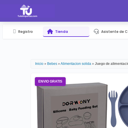
Registro
Tienda
Asistente de 
Inicio
»
Bebes
»
Alimentacion solida
»
Juego de alimentac
ENVIO GRATIS