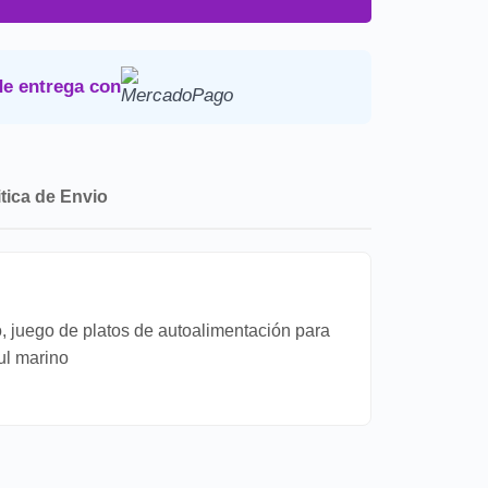
uestos y envio a tu domicilio.
Devoluciones
.
de entrega con
itica de Envio
, juego de platos de autoalimentación para
ul marino