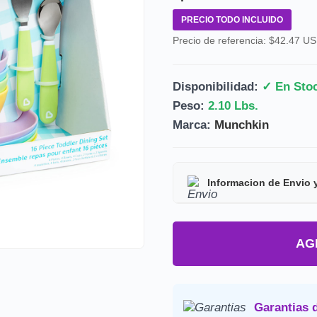
PRECIO TODO INCLUIDO
Precio de referencia: $42.47 U
Disponibilidad:
✓ En Sto
Peso:
2.10 Lbs.
Marca:
Munchkin
Informacion de Envio 
Tipo de producto:
Prod
AG
Tiempo de entrega:
Est
Precio final:
Incluye imp
Consulta nuestra
Politica de 
Garantias 