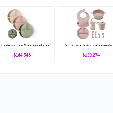
atos de succión WeeSprout con
PandaEar - Juego de alimenta
tapa…
de…
$144.545
$139.274