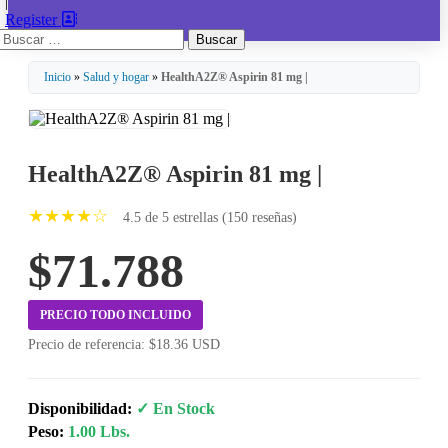
|
Register
Buscar:
Inicio
»
Salud y hogar
»
HealthA2Z® Aspirin 81 mg |
HealthA2Z® Aspirin 81 mg |
★★★★☆
4.5 de 5 estrellas (150 reseñas)
$71.788
PRECIO TODO INCLUIDO
Precio de referencia: $18.36 USD
Disponibilidad:
✓ En Stock
Peso:
1.00 Lbs.