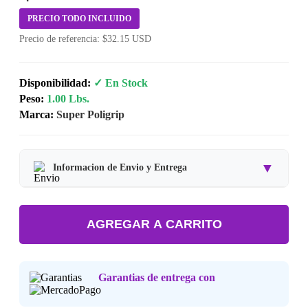
PRECIO TODO INCLUIDO
Precio de referencia: $32.15 USD
Disponibilidad:
✓ En Stock
Peso:
1.00 Lbs.
Marca:
Super Poligrip
▼
Informacion de Envio y Entrega
Tipo de producto:
Producto Importado.
AGREGAR A CARRITO
Tiempo de entrega:
Estimado de 7 a 15 dias habiles.
Precio final:
Incluye impuestos y envio a tu domicilio.
Garantias de entrega con
Consulta nuestra
Politica de Devoluciones
.