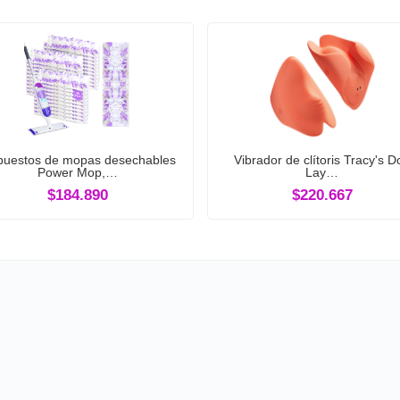
uestos de mopas desechables
Vibrador de clítoris Tracy's D
Power Mop,…
Lay…
$184.890
$220.667