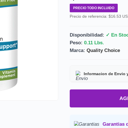
PRECIO TODO INCLUIDO
Precio de referencia: $16.53 U
Disponibilidad:
✓ En Sto
Peso:
0.11 Lbs.
Marca:
Quality Choice
Informacion de Envio 
Tipo de producto:
Prod
AG
Tiempo de entrega:
Est
Precio final:
Incluye imp
Consulta nuestra
Politica de 
Garantias 