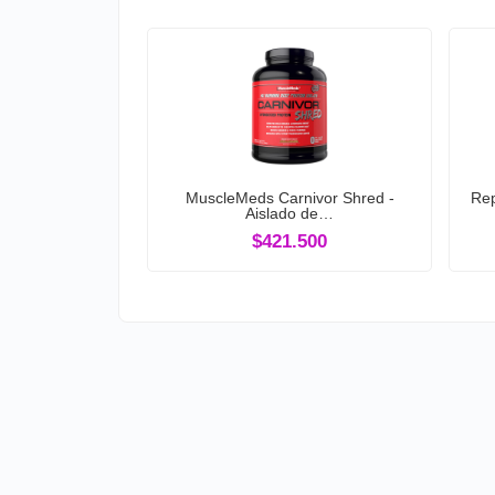
MuscleMeds Carnivor Shred -
Rep
Aislado de…
$421.500