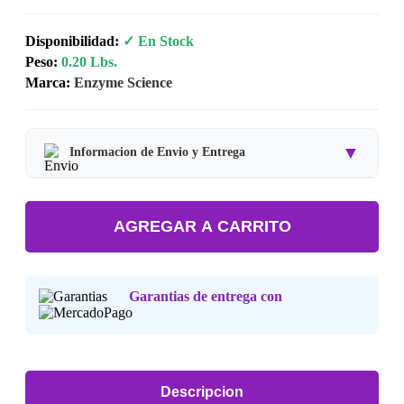
Disponibilidad:
✓ En Stock
Peso:
0.20 Lbs.
Marca:
Enzyme Science
▼
Informacion de Envio y Entrega
Tipo de producto:
Producto Importado.
AGREGAR A CARRITO
Tiempo de entrega:
Estimado de 7 a 15 dias habiles.
Precio final:
Incluye impuestos y envio a tu domicilio.
Garantias de entrega con
Consulta nuestra
Politica de Devoluciones
.
Descripcion