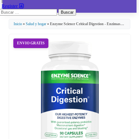
|
Register
Buscar:
Inicio
»
Salud y hogar
»
Enzyme Science Critical Digestion - Enzimas…
ENVIO GRATIS