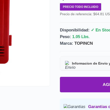
PRECIO TODO INCLUIDO
Precio de referencia: $64.81 U
Disponibilidad:
✓ En Sto
Peso:
1.05 Lbs.
Marca:
TOPINCN
Informacion de Envio 
Tipo de producto:
Prod
AG
Tiempo de entrega:
Est
Precio final:
Incluye imp
Consulta nuestra
Politica de 
Garantias 