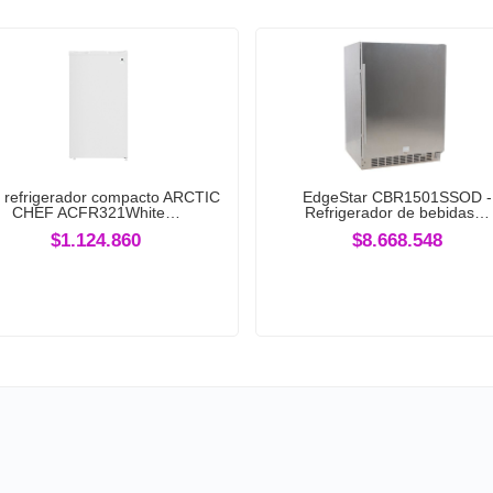
i refrigerador compacto ARCTIC
EdgeStar CBR1501SSOD -
CHEF ACFR321White…
Refrigerador de bebidas…
$1.124.860
$8.668.548