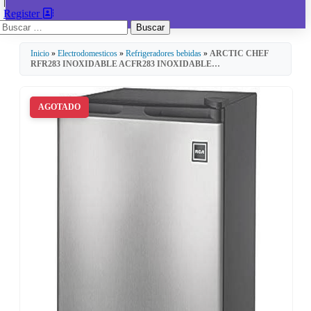
|
Register
Buscar:
Inicio
»
Electrodomesticos
»
Refrigeradores bebidas
»
ARCTIC CHEF
RFR283 INOXIDABLE ACFR283 INOXIDABLE…
AGOTADO