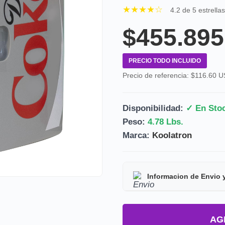
★★★★☆
4.2 de 5 estrella
$455.895
PRECIO TODO INCLUIDO
Precio de referencia: $116.60 
Disponibilidad:
✓ En Sto
Peso:
4.78 Lbs.
Marca:
Koolatron
Informacion de Envio 
Tipo de producto:
Prod
AG
Tiempo de entrega:
Est