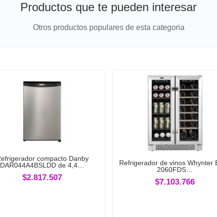
Productos que te pueden interesar
Otros productos populares de esta categoria
efrigerador compacto Danby
Refrigerador de vinos Whynter
DAR044A4BSLDD de 4,4…
2060FDS…
$2.817.507
$7.103.766