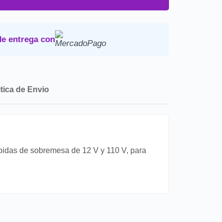
uestos y envio a tu domicilio.
Devoluciones
.
de entrega con
itica de Envio
 bebidas de sobremesa de 12 V y 110 V, para