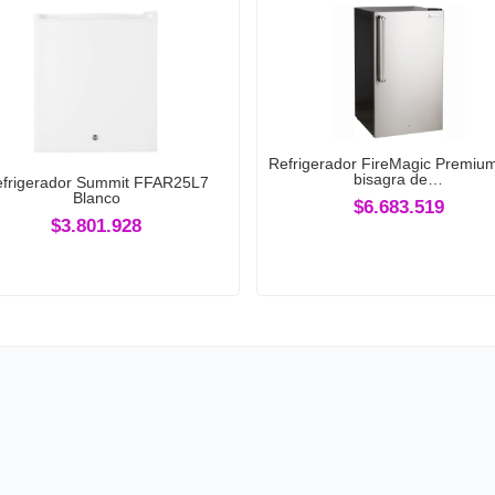
Refrigerador FireMagic Premiu
bisagra de…
frigerador Summit FFAR25L7
Blanco
$6.683.519
$3.801.928