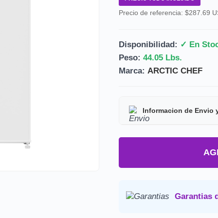
Precio de referencia: $287.69 
Disponibilidad:
✓ En Sto
Peso:
44.05 Lbs.
Marca:
ARCTIC CHEF
Informacion de Envio 
Tipo de producto:
Prod
AG
Tiempo de entrega:
Est
Precio final:
Incluye imp
Consulta nuestra
Politica de 
Garantias 