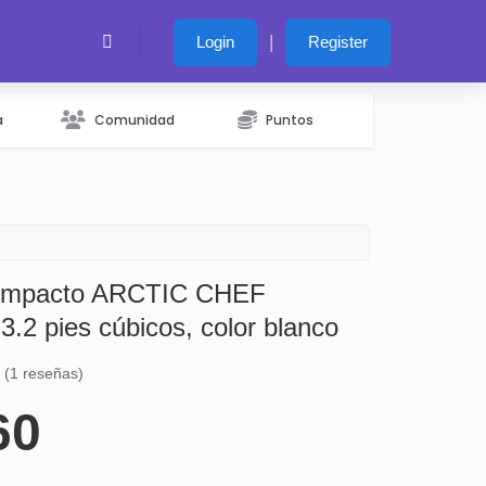
|
Login
Register
a
Comunidad
Puntos
 compacto ARCTIC CHEF
2 pies cúbicos, color blanco
s (1 reseñas)
60