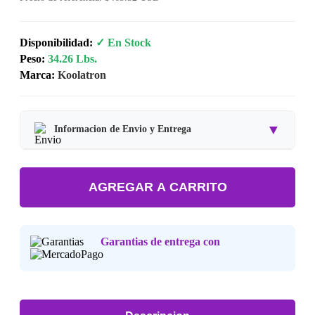
Disponibilidad:
✓ En Stock
Peso:
34.26 Lbs.
Marca:
Koolatron
▼
Informacion de Envio y Entrega
Tipo de producto:
Producto Importado.
AGREGAR A CARRITO
Tiempo de entrega:
Estimado de 7 a 15 dias habiles.
Precio final:
Incluye impuestos y envio a tu domicilio.
Garantias de entrega con
Consulta nuestra
Politica de Devoluciones
.