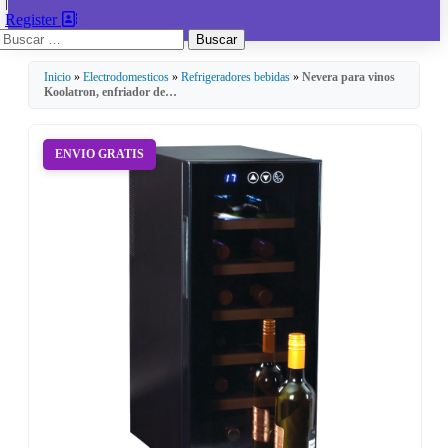
|
Register
Buscar:
Inicio
»
Electrodomesticos
»
Refrigeradores bebidas
»
Nevera para vinos
Koolatron, enfriador de…
ENVIO GRATIS