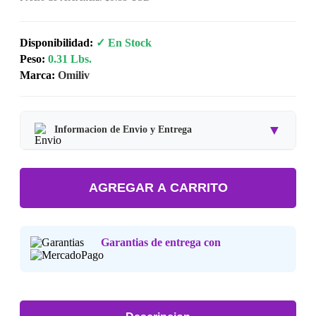
Disponibilidad:
✓ En Stock
Peso:
0.31 Lbs.
Marca:
Omiliv
▼
Informacion de Envio y Entrega
Tipo de producto:
Producto Importado.
AGREGAR A CARRITO
Tiempo de entrega:
Estimado de 7 a 15 dias habiles.
Precio final:
Incluye impuestos y envio a tu domicilio.
Garantias de entrega con
Consulta nuestra
Politica de Devoluciones
.