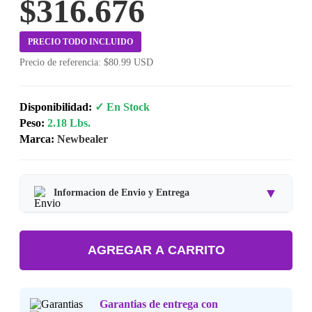
$316.676
PRECIO TODO INCLUIDO
Precio de referencia: $80.99 USD
Disponibilidad:
✓ En Stock
Peso:
2.18 Lbs.
Marca:
Newbealer
▼
Informacion de Envio y Entrega
Tipo de producto:
Producto Importado.
AGREGAR A CARRITO
Tiempo de entrega:
Estimado de 7 a 15 dias habiles.
Precio final:
Incluye impuestos y envio a tu domicilio.
Garantias de entrega con
Consulta nuestra
Politica de Devoluciones
.