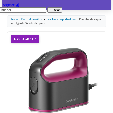
|
Register
Buscar:
Inicio
»
Electrodomesticos
»
Planchas y vaporizadores
»
Plancha de vapor
inteligente Newbealer para…
ENVIO GRATIS