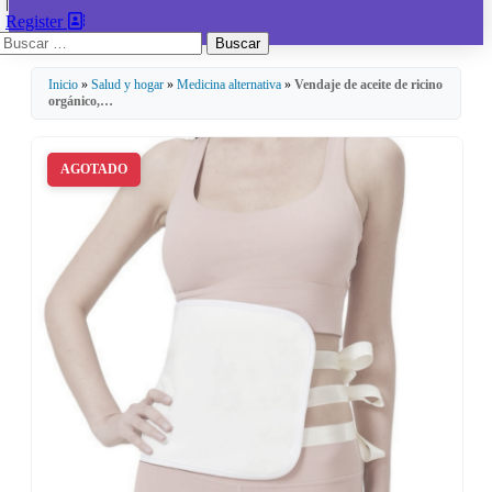
|
Register
Buscar:
Inicio
»
Salud y hogar
»
Medicina alternativa
»
Vendaje de aceite de ricino
orgánico,…
AGOTADO