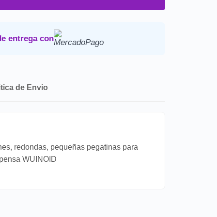
uestos y envio a tu domicilio.
Devoluciones
.
de entrega con
itica de Envio
ones, redondas, pequeñas pegatinas para
ecompensa WUINOID