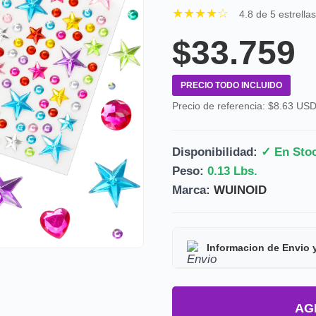
★★★★☆
4.8 de 5 estrella
$33.759
PRECIO TODO INCLUIDO
Precio de referencia: $8.63 US
Disponibilidad:
✓ En Sto
Peso:
0.13 Lbs.
Marca:
WUINOID
Informacion de Envio 
Tipo de producto:
Prod
AG
Tiempo de entrega:
Est