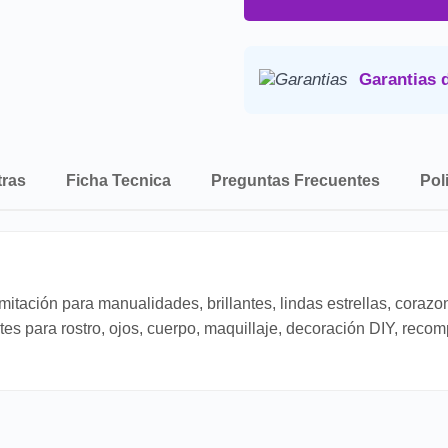
Precio final:
Incluye imp
Consulta nuestra
Politica de 
Garantias 
tras
Ficha Tecnica
Preguntas Frecuentes
Pol
itación para manualidades, brillantes, lindas estrellas, coraz
antes para rostro, ojos, cuerpo, maquillaje, decoración DIY, r