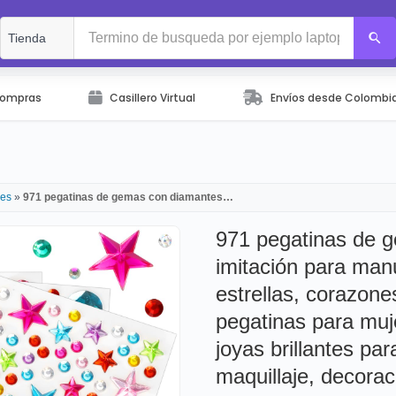
Compras
Casillero Virtual
Envíos desde Colombi
des
»
971 pegatinas de gemas con diamantes…
971 pegatinas de 
imitación para manu
estrellas, corazon
pegatinas para muj
joyas brillantes par
maquillaje, decor